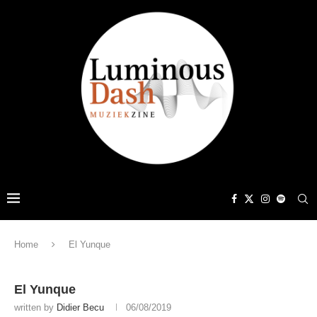
Home
El Yunque
El Yunque
written by
Didier Becu
06/08/2019