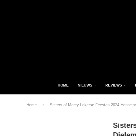
HOME
NIEUWS
REVIEWS
Home
Sisters of Mercy Lokerse Feesten 2024 Hannelo
Sister
Diele