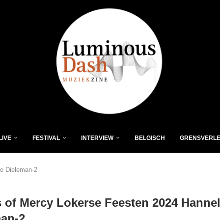
LIVE
FESTIVAL
INTERVIEW
BELGISCH
GRENSVERL
re Dieleman-2
s of Mercy Lokerse Feesten 2024 Hanne
man-2