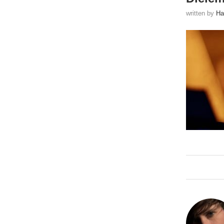
written by
Ha