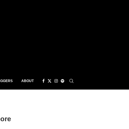
EGGERS
ABOUT
lore