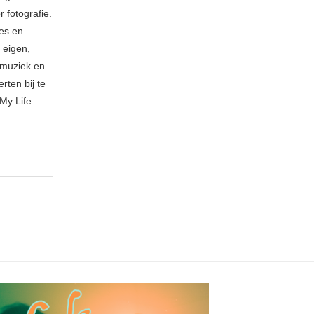
 fotografie.
ies en
 eigen,
n muziek en
rten bij te
My Life