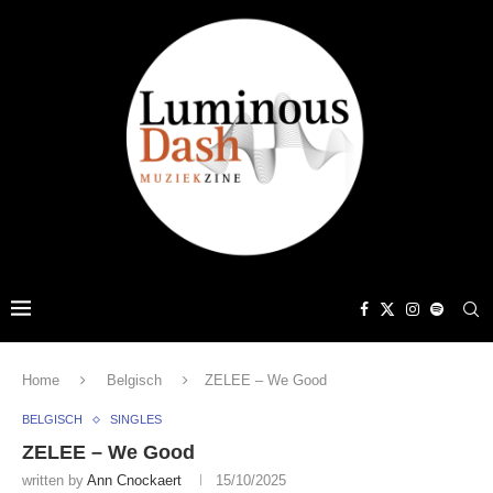
Home
Belgisch
ZELEE – We Good
BELGISCH
SINGLES
ZELEE – We Good
written by
Ann Cnockaert
15/10/2025