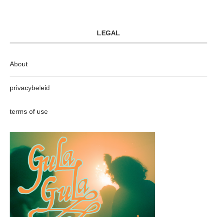
LEGAL
About
privacybeleid
terms of use