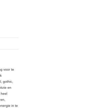
ng voor te
ik
, gothic,
oëzie en
 heel
ren,
nergie in te