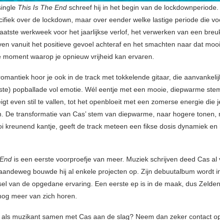
single
This Is The End
schreef hij in het begin van de lockdownperiode.
cifiek over de lockdown, maar over eender welke lastige periode die voor
aatste werkweek voor het jaarlijkse verlof, het verwerken van een breuk
n vanuit het positieve gevoel achteraf en het smachten naar dat mooi
 moment waarop je opnieuw vrijheid kan ervaren.
mantiek hoor je ook in de track met tokkelende gitaar, die aanvankelijk
ste) popballade vol emotie. Wél eentje met een mooie, diepwarme ste
t even stil te vallen, tot het openbloeit met een zomerse energie die je
n. De transformatie van Cas’ stem van diepwarme, naar hogere tonen, 
 kreunend kantje, geeft de track meteen een fikse dosis dynamiek en hi
 End
is een eerste voorproefje van meer. Muziek schrijven deed Cas al
 gaandeweg bouwde hij al enkele projecten op. Zijn debuutalbum wordt in
l van de opgedane ervaring. Een eerste ep is in de maak, dus Zelden
nog meer van zich horen.
g als muzikant samen met Cas aan de slag? Neem dan zeker contact o