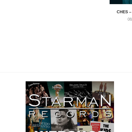
CHES –
08