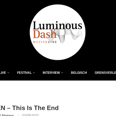
LIVE
FESTIVAL
INTERVIEW
BELGISCH
GRENSVERL
 – This Is The End
l Mertens
03/08/2020