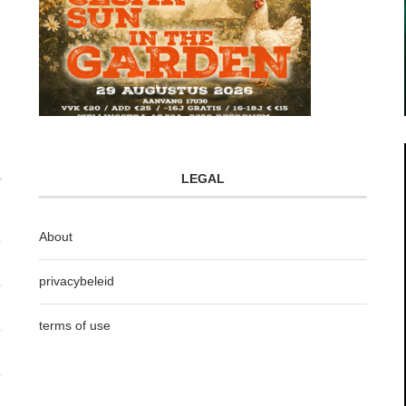
LEGAL
About
privacybeleid
terms of use