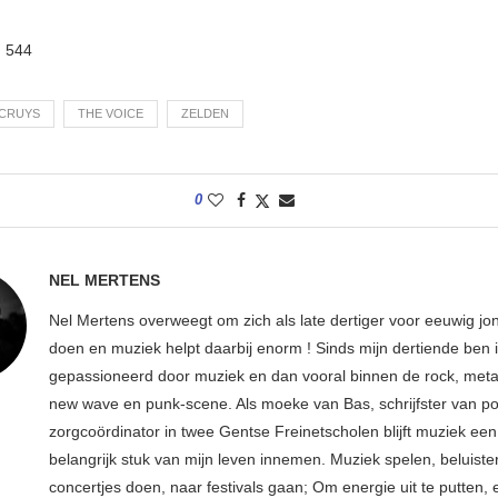
:
544
ECRUYS
THE VOICE
ZELDEN
0
NEL MERTENS
Nel Mertens overweegt om zich als late dertiger voor eeuwig jo
doen en muziek helpt daarbij enorm ! Sinds mijn dertiende ben 
gepassioneerd door muziek en dan vooral binnen de rock, metal
new wave en punk-scene. Als moeke van Bas, schrijfster van p
zorgcoördinator in twee Gentse Freinetscholen blijft muziek een
belangrijk stuk van mijn leven innemen. Muziek spelen, beluiste
concertjes doen, naar festivals gaan; Om energie uit te putten, e