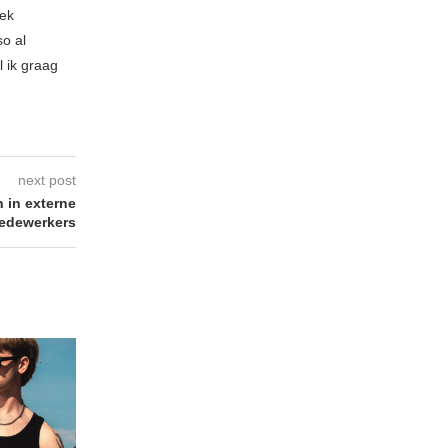
iek
so al
l ik graag
next post
 in externe
edewerkers