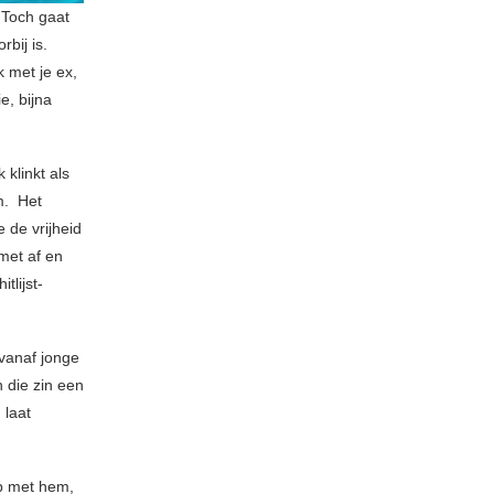
 Toch gaat
bij is.
 met je ex,
e, bijna
 klinkt als
m. Het
 de vrijheid
met af en
tlijst-
 vanaf jonge
 die zin een
 laat
p met hem,