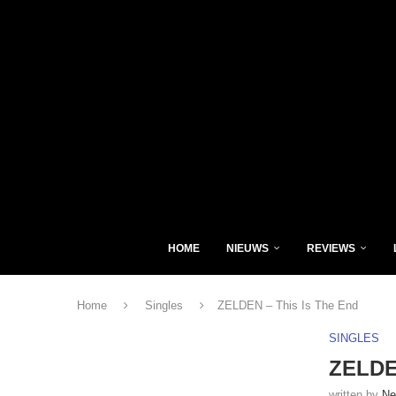
HOME
NIEUWS
REVIEWS
Home
Singles
ZELDEN – This Is The End
SINGLES
ZELDEN
written by
Ne