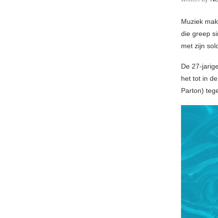
Muziek make
die greep s
met zijn sol
De 27-jarig
het tot in 
Parton) teg