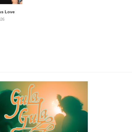
ss Love
TROOST – Not All Men
NOAH TATE – Boy
026
06/08/2026
06/08/2026