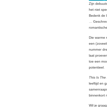
Zijn debuut
het niet spe
Bedenk de l
… Geschreve
romantische
Die warme ro
een (zoveel
nummer dreig
laat proeve
toe een mooi
potentieel.
This Is The
leeftijd en
samenraapse
binnenkort 
Wil je graa