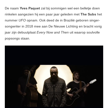
De naam
Yves Paquet
zal bij sommigen wel een belletje doen
rinkelen aangezien hij een paar jaar geleden met
The Subs
het
nummer
UFO
opnam. Ook deed de in Brazilië geboren singer-
songwriter in 2018 mee aan De Nieuwe Lichting en bracht vorig
jaar zijn debuutplaat
Every Now and Then
uit waarop soulvolle
popsongs staan.