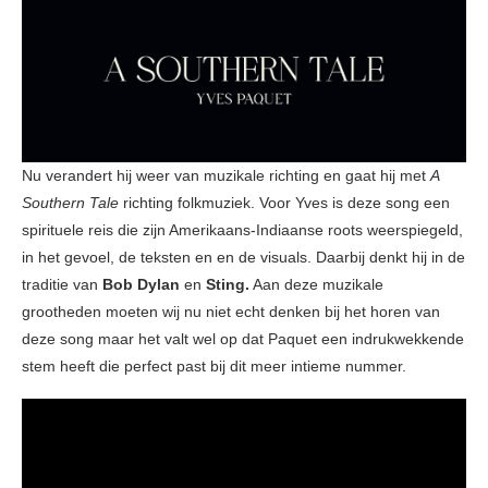
Nu verandert hij weer van muzikale richting en gaat hij met
A
Southern Tale
richting folkmuziek. Voor Yves is deze song een
spirituele reis die zijn Amerikaans-Indiaanse roots weerspiegeld,
in het gevoel, de teksten en en de visuals. Daarbij denkt hij in de
traditie van
Bob Dylan
en
Sting.
Aan deze muzikale
grootheden moeten wij nu niet echt denken bij het horen van
deze song maar het valt wel op dat Paquet een indrukwekkende
stem heeft die perfect past bij dit meer intieme nummer.