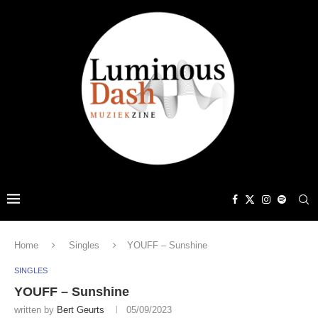
Home
Singles
YOUFF – Sunshine
SINGLES
YOUFF – Sunshine
written by
Bert Geurts
05/09/2023