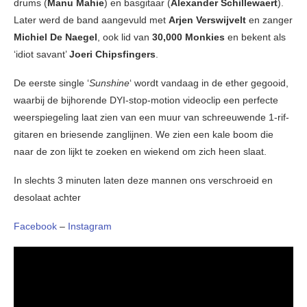
drums (
Manu Mahie
) en basgitaar (
Alexander Schillewaert
).
Later werd de band aangevuld met
Arjen Verswijvelt
en zanger
Michiel De Naegel
, ook lid van
30,000 Monkies
en bekent als
‘idiot savant’
Joeri Chipsfingers
.
De eerste single ‘
Sunshine
‘ wordt vandaag in de ether gegooid,
waarbij de bijhorende DYI-stop-motion videoclip een perfecte
weerspiegeling laat zien van een muur van schreeuwende 1-rif-
gitaren en briesende zanglijnen. We zien een kale boom die
naar de zon lijkt te zoeken en wiekend om zich heen slaat.
In slechts 3 minuten laten deze mannen ons verschroeid en
desolaat achter
Facebook
–
Instagram