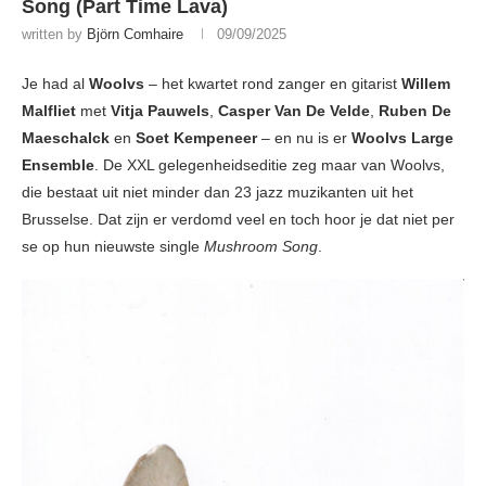
Song (Part Time Lava)
written by
Björn Comhaire
09/09/2025
Je had al
Woolvs
– het kwartet rond zanger en gitarist
Willem
Malfliet
met
Vitja Pauwels
,
Casper Van De Velde
,
Ruben De
Maeschalck
en
Soet Kempeneer
– en nu is er
Woolvs Large
Ensemble
. De XXL gelegenheidseditie zeg maar van Woolvs,
die bestaat uit niet minder dan 23 jazz muzikanten uit het
Brusselse. Dat zijn er verdomd veel en toch hoor je dat niet per
se op hun nieuwste single
Mushroom Song
.