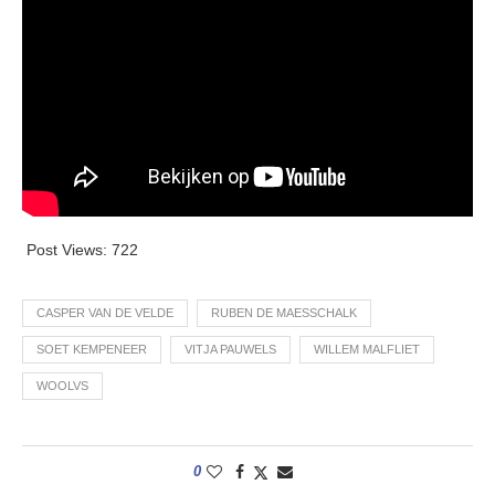
Post Views:
722
CASPER VAN DE VELDE
RUBEN DE MAESSCHALK
SOET KEMPENEER
VITJA PAUWELS
WILLEM MALFLIET
WOOLVS
0