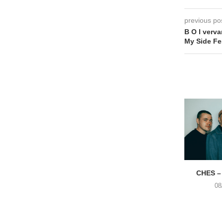
previous po
B O I verv
My Side Fe
CHES –
08