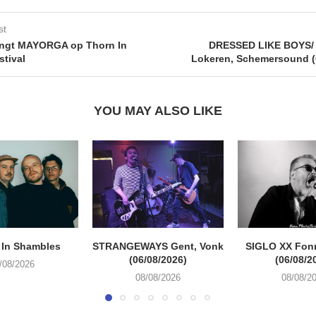
st
angt MAYORGA op Thorn In
DRESSED LIKE BOYS/ 
stival
Lokeren, Schemersound (
YOU MAY ALSO LIKE
 In Shambles
STRANGEWAYS Gent, Vonk
SIGLO XX Fon
(06/08/2026)
(06/08/2
/08/2026
08/08/2026
08/08/2