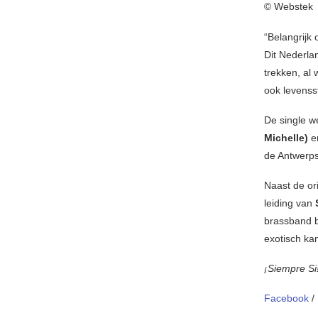
© Webstek
“Belangrijk
Dit Nederla
trekken, al 
ook levensst
De single 
Michelle)
e
de Antwerps
Naast de ori
leiding van
brassband b
exotisch ka
¡Siempre Si
Facebook
/