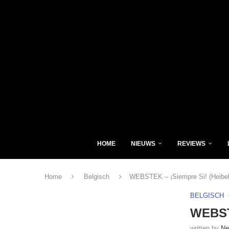
HOME
NIEUWS
REVIEWS
Home
Belgisch
WEBSTEK – ¡Siempre Si! (Heibel
BELGISCH
WEBSTE
written by
Ne