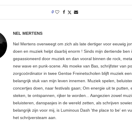
0
NEL MERTENS
Nel Mertens overweegt om zich als late dertiger voor eeuwig jo
doen en muziek helpt daarbij enorm ! Sinds mijn dertiende ben 
gepassioneerd door muziek en dan vooral binnen de rock, metal
new wave en punk-scene. Als moeke van Bas, schrijfster van p
zorgcoördinator in twee Gentse Freinetscholen blijft muziek een
belangrijk stuk van mijn leven innemen. Muziek spelen, beluiste
concertjes doen, naar festivals gaan; Om energie uit te putten, e
steken, te ontspannen, rijker te worden... Aangezien zowel muz
beluisteren, danspasjes in de wereld zetten, als schrijven sowie
belangrijk zijn voor mij, is Luminous Dash 'the place to be' en vu
het schrijversteam aan.