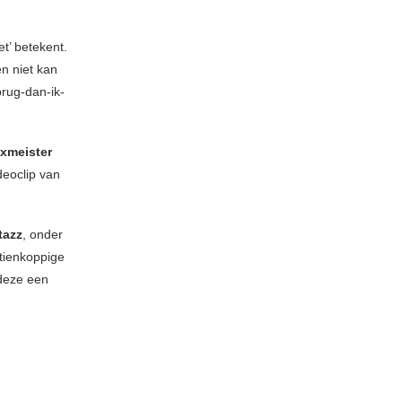
et’ betekent.
n niet kan
brug-dan-ik-
xmeister
deoclip van
tazz
, onder
tienkoppige
 deze een