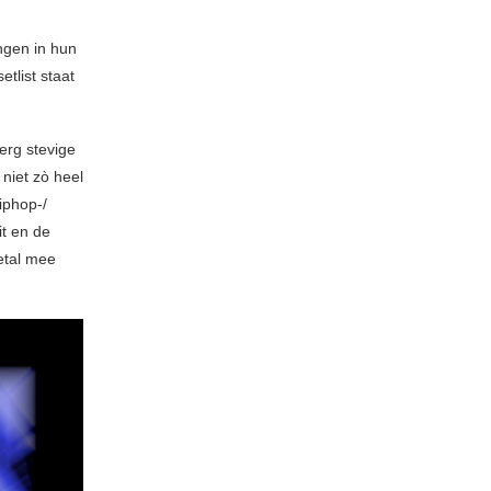
ngen in hun
tlist staat
erg stevige
 niet zò heel
iphop-/
it en de
etal mee