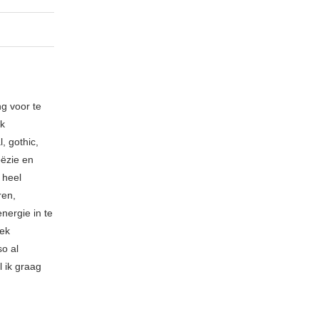
ng voor te
ik
, gothic,
oëzie en
 heel
ren,
nergie in te
iek
so al
l ik graag