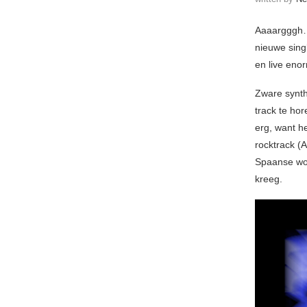
Aaaarggg
nieuwe sin
en live eno
Zware synth
track te hor
erg, want he
rocktrack (A
Spaanse woo
kreeg.