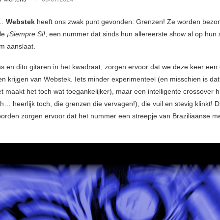
h…
Webstek
heeft ons zwak punt gevonden: Grenzen! Ze worden bezo
gle
¡Siempre Si!
, een nummer dat sinds hun allereerste show al op hun se
rm aanslaat.
s en dito gitaren in het kwadraat, zorgen ervoor dat we deze keer een 
en krijgen van Webstek. Iets minder experimenteel (en misschien is dat
t maakt het toch wat toegankelijker), maar een intelligente crossover h
h… heerlijk toch, die grenzen die vervagen!), die vuil en stevig klinkt! D
rden zorgen ervoor dat het nummer een streepje van Braziliaanse m