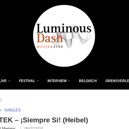
LIVE
FESTIVAL
INTERVIEW
BELGISCH
GRENSVERL
)
SINGLES
K – ¡Siempre Si! (Heibel)
l Mertens
06/07/2024