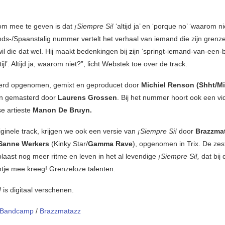
 om mee te geven is dat
¡Siempre Si!
‘altijd ja’ en ‘porque no’ ‘waarom ni
nds-/Spaanstalig nummer vertelt het verhaal van iemand die zijn grenze
wil die dat wel. Hij maakt bedenkingen bij zijn ‘springt-iemand-van-een-
ijl’. Altijd ja, waarom niet?”, licht Webstek toe over de track.
werd opgenomen, gemixt en geproducet door
Michiel Renson (Shht/Mi
n gemasterd door
Laurens Grossen
. Bij het nummer hoort ook een vi
e artieste
Manon De Bruyn.
ginele track, krijgen we ook een versie van
¡Siempre Si!
door
Brazzma
Sanne Werkers
(Kinky Star/
Gamma Rave
), opgenomen in Trix. De zes
laast nog meer ritme en leven in het al levendige
¡Siempre Si!,
dat bij
ntje mee kreeg! Grenzeloze talenten.
!
is digitaal verschenen.
Bandcamp
/
Brazzmatazz