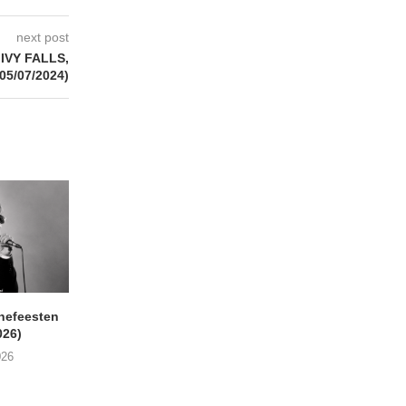
next post
IVY FALLS,
05/07/2024)
nefeesten
MONOKO – Thinkin’ Bout
JYL- Reckless L
026)
You (Always)
07/08/2026
026
07/08/2026