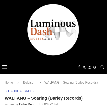
Home
Belgisch
WALFANG – Soaring (Barley Records)
BELGISCH
SINGLES
WALFANG – Soaring (Barley Records)
written by
Didier Becu
08/10/2024