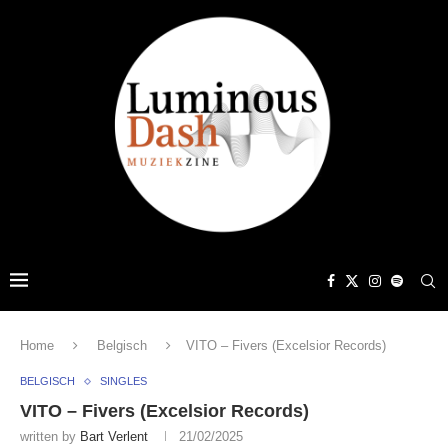
Home
Belgisch
VITO – Fivers (Excelsior Records)
BELGISCH
SINGLES
VITO – Fivers (Excelsior Records)
written by
Bart Verlent
21/02/2025