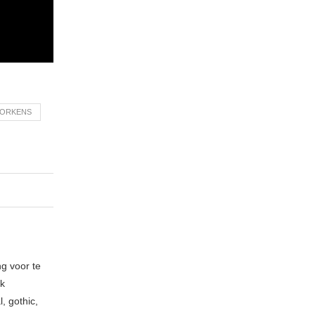
OORKENS
ng voor te
ik
, gothic,