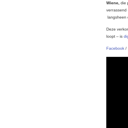
Wiene,
die 
verrassend e
langsheen d
Deze verkor
loopt – is
di
Facebook
/