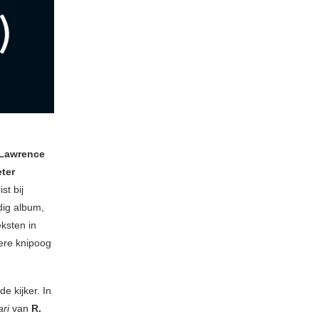
Lawrence
ter
st bij
ig album,
ksten in
tere knipoog
e kijker. In
ari
van
R.