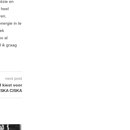
oëzie en
 heel
ren,
nergie in te
iek
so al
l ik graag
next post
kiest voor
ISKA CISKA