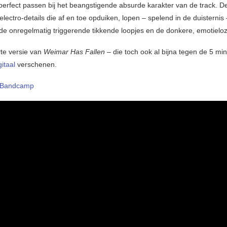
perfect passen bij het beangstigende absurde karakter van de track. D
lectro-details die af en toe opduiken, lopen – spelend in de duisternis 
e onregelmatig triggerende tikkende loopjes en de donkere, emotiel
te versie van
Weimar Has Fallen
– die toch ook al bijna tegen de 5 mi
gitaal
verschenen.
Bandcamp