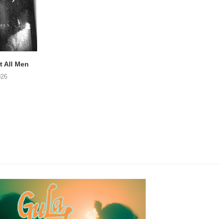
 All Men
NOAH TATE – Boy Gum
Vijf keer talent i
Buurtkroeg Mos
026
06/08/2026
05/08/2026