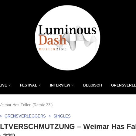
LIVE
FESTIVAL
INTERVIEW
BELGISCH
GRENSVERL
r Has Fallen (Remix 33’)
GRENSVERLEGGERS
SINGLES
TVERSCHMUTZUNG – Weimar Has Fal