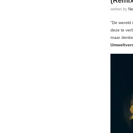
(Remix
written by
Ne
“De wereld i
deze te ver
maar denken
Umweltver