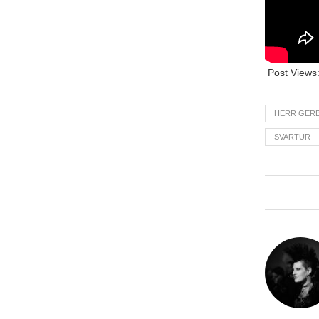
Post Views
HERR GER
SVARTUR