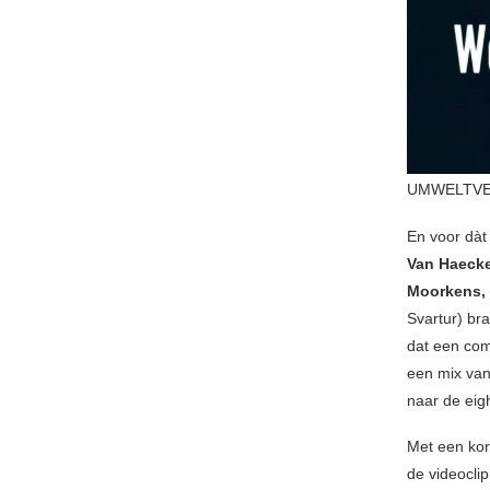
UMWELTVER
En voor dàt 
Van Haeck
Moorkens,
Svartur) bra
dat een com
een mix van
naar de eig
Met een kort
de videoclip