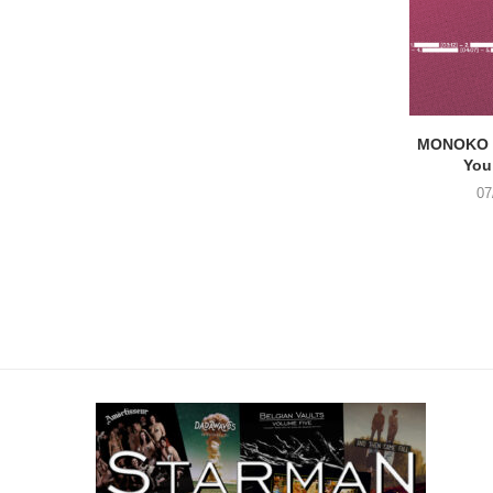
MONOKO –
You
07