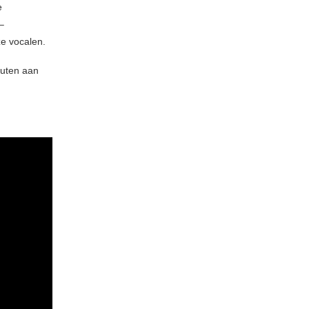
e
–
oze vocalen.
nuten aan