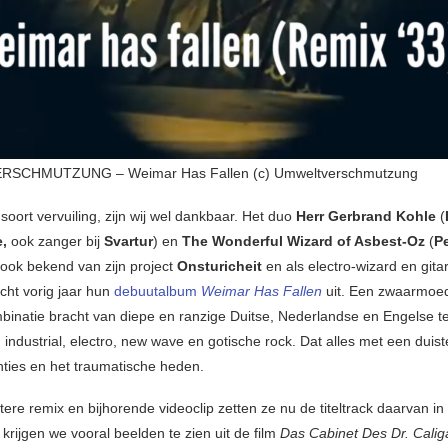
SCHMUTZUNG – Weimar Has Fallen (c) Umweltverschmutzung
soort vervuiling, zijn wij wel dankbaar. Het duo
Herr Gerbrand Kohle
(
e,
ook zanger bij
Svartur
) en
The Wonderful Wizard of Asbest-Oz
(
Pe
ook bekend van zijn project
Onsturicheit
en als electro-wizard en gitari
cht vorig jaar hun
debuutalbum
Weimar Has Fallen
uit. Een zwaarmoed
binatie bracht van diepe en ranzige Duitse, Nederlandse en Engelse te
 industrial, electro, new wave en gotische rock. Dat alles met een duis
hties en het traumatische heden.
ere remix en bijhorende videoclip zetten ze nu de titeltrack daarvan in d
 krijgen we vooral beelden te zien uit de film
Das Cabinet Des Dr. Calig