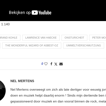
:
1.140
BRAND KOHLE
LAWRENCE VAN HAECKE
ONSTURICHEIT
PETER M
THE WONDERFUL WIZARD OF ASBEST-OZ
UMWELTVERSCHMUTZUNG
0
NEL MERTENS
Nel Mertens overweegt om zich als late dertiger voor eeuwig jo
doen en muziek helpt daarbij enorm ! Sinds mijn dertiende ben 
gepassioneerd door muziek en dan vooral binnen de rock, metal