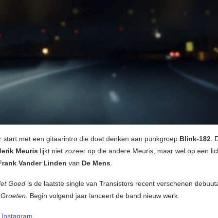
start met een gitaarintro die doet denken aan punkgroep
Blink-182
. 
derik Meuris
lijkt niet zozeer op die andere Meuris, maar wel op een lic
Frank Vander Linden
van
De Mens
.
Het Goed
is de laatste single van Transistors recent verschenen debuu
 Groeten.
Begin volgend jaar lanceert de band nieuw werk.
–
Instagram