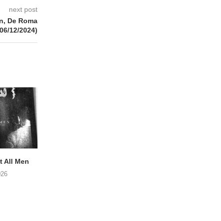
next post
n, De Roma
(06/12/2024)
 All Men
NOAH TATE – Boy Gum
Vijf keer talent i
Buurtkroeg Mos
026
06/08/2026
05/08/2026