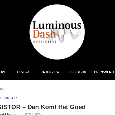
LIVE
FESTIVAL
INTERVIEW
BELGISCH
GRENSVERL
oed
SINGLES
ISTOR – Dan Komt Het Goed
ert Mertens
07/12/2024