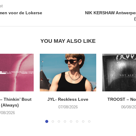
st
men voor de Lokerse
NIK KERSHAW Antwerpe
YOU MAY ALSO LIKE
 Thinkin’ Bout
JYL- Reckless Love
TROOST – Not
 (Always)
07/08/2026
06/08/2
/08/2026