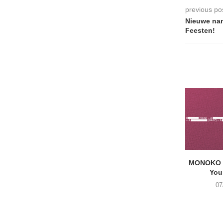
previous po
Nieuwe na
Feesten!
MONOKO –
You
07