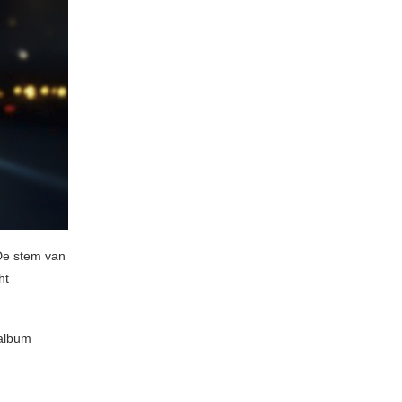
De stem van
ht
talbum