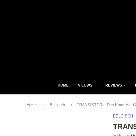
HOME
NIEUWS
REVIEWS
Home
Belgisch
TRANSISTOR – Dan Komt Het G
BELGISCH
TRANS
written by
Ge