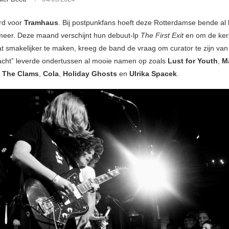
rd voor
Tramhaus
. Bij postpunkfans hoeft deze Rotterdamse bende al
 meer. Deze maand verschijnt hun debuut-lp
The First Exit
en om de ker
at smakelijker te maken, kreeg de band de vraag om curator te zijn van 
cht” leverde ondertussen al mooie namen op zoals
Lust for Youth
,
Ma
 The Clams
,
Cola
,
Holiday Ghosts
en
Ulrika Spacek
.