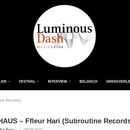
LIVE
FESTIVAL
INTERVIEW
BELGISCH
GRENSVERL
ine Records)
US – Ffleur Hari (Subroutine Records
dier Becu
04/09/2024