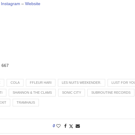
–
Instagram
–
Website
:
667
E
COLA
FFLEUR HARI
LES NUITS WEEKENDER.
LUST FOR YO
TI
SHANNON & THE CLAMS
SONIC CITY
SUBROUTINE RECORDS
EXIT
TRAMHAUS
0