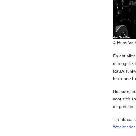
© Hans Ver
En dat alle
onmogelijk 
Rauw, funky
brullende
L
Het soort n
voor zich s
en genieten
Tramhaus st
Weekender