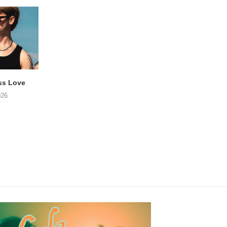
ss Love
TROOST – Not All Men
NOAH TATE – Boy
026
06/08/2026
06/08/2026