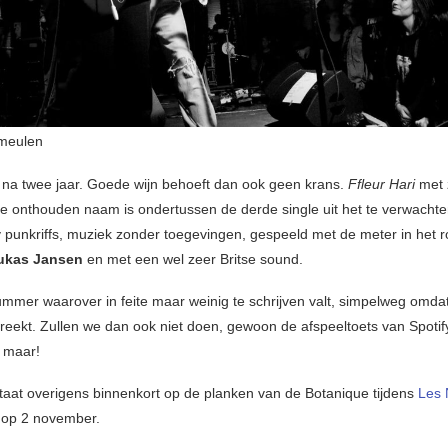
meulen
s na twee jaar. Goede wijn behoeft dan ook geen krans.
Ffleur Hari
met 
te onthouden naam is ondertussen de derde single uit het te verwacht
 punkriffs, muziek zonder toegevingen, gespeeld met de meter in het 
ukas Jansen
en met een wel zeer Britse sound.
ummer waarover in feite maar weinig te schrijven valt, simpelweg omda
preekt. Zullen we dan ook niet doen, gewoon de afspeeltoets van Spoti
 maar!
aat overigens binnenkort op de planken van de Botanique tijdens
Les 
op 2 november.