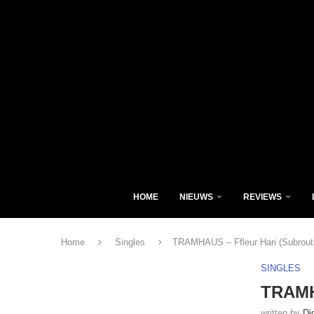
HOME
NIEUWS
REVIEWS
Home
Singles
TRAMHAUS – Ffleur Hari (Subrout
SINGLES
TRAMHA
written by
Di