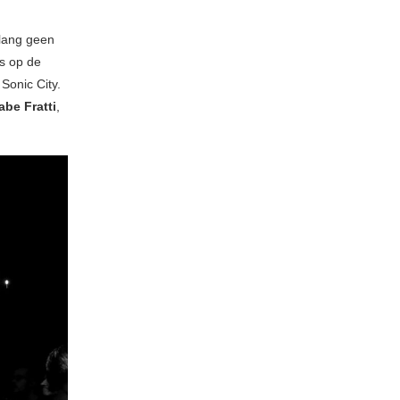
 lang geen
s op de
Sonic City.
be Fratti
,