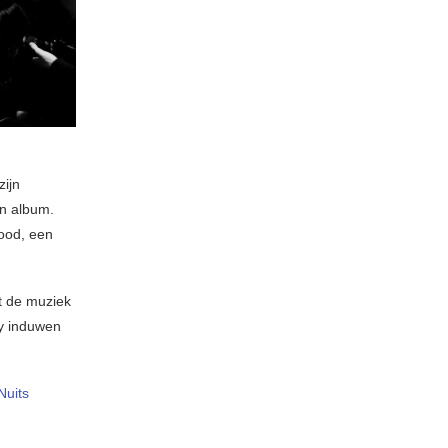
zijn
en album.
rood, een
t de muziek
fy induwen
Nuits