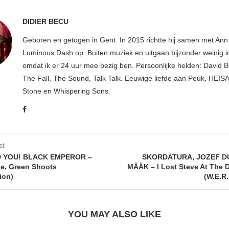
DIDIER BECU
Geboren en getogen in Gent. In 2015 richtte hij samen met An
Luminous Dash op. Buiten muziek en uitgaan bijzonder weinig i
omdat ik er 24 uur mee bezig ben. Persoonlijke helden: David B
The Fall, The Sound, Talk Talk. Eeuwige liefde aan Peuk, HEIS
Stone en Whispering Sons.
st
 YOU! BLACK EMPEROR –
SKORDATURA, JOZEF D
e, Green Shoots
MÂÄK – I Lost Steve At The D
ion)
(W.E.R.
YOU MAY ALSO LIKE