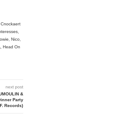
n Cnockaert
nteresses,
owie, Nico,
A, Head On
next post
UMOULIN &
inner Party
F. Records)