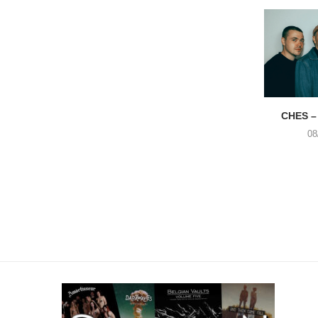
CHES –
08