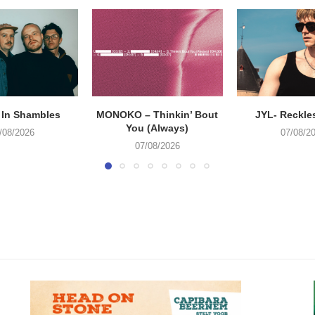
 In Shambles
MONOKO – Thinkin’ Bout
JYL- Reckle
You (Always)
/08/2026
07/08/2
07/08/2026