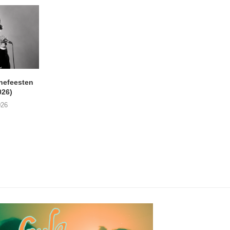
nefeesten
MONOKO – Thinkin’ Bout
JYL- Reckless L
026)
You (Always)
07/08/2026
026
07/08/2026