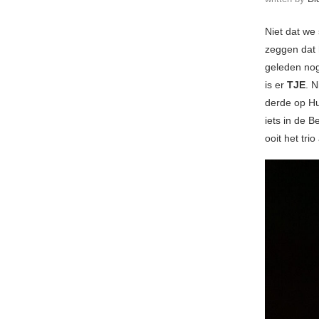
Niet dat we
zeggen dat 
geleden nog
is er
TJE
. N
derde op Hum
iets in de B
ooit het tri