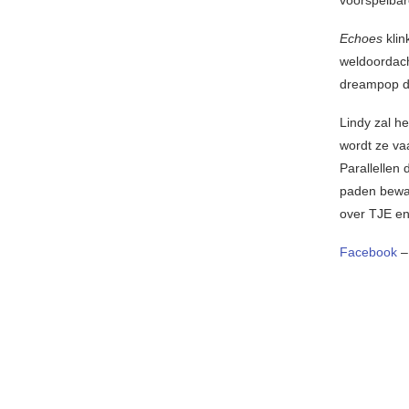
Echoes
klin
weldoordach
dreampop di
Lindy zal h
wordt ze v
Parallellen
paden bewan
over TJE en
Facebook