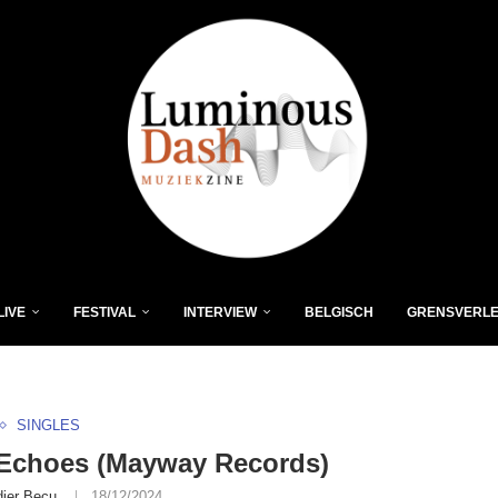
LIVE
FESTIVAL
INTERVIEW
BELGISCH
GRENSVERL
SINGLES
 Echoes (Mayway Records)
dier Becu
18/12/2024