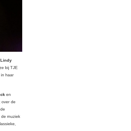
s
Lindy
ze bij TJE
 in haar
nck
en
 over de
 de
j de muziek
lassieke,