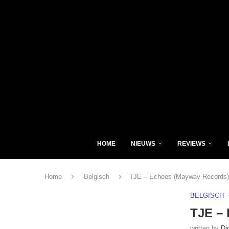
HOME
NIEUWS
REVIEWS
Home
Belgisch
TJE – Echoes (Mayway Records)
BELGISCH
TJE –
written by
Di