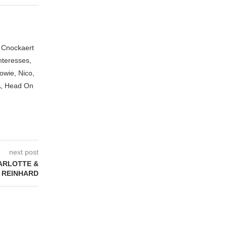
n Cnockaert
nteresses,
owie, Nico,
A, Head On
next post
HARLOTTE &
REINHARD