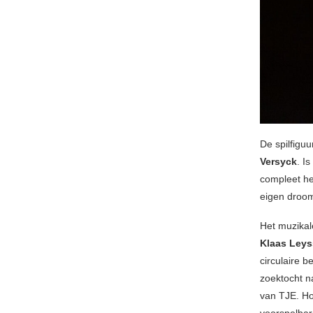
De spilfiguu
Versyck
. I
compleet he
eigen droom
Het muzika
Klaas Ley
circulaire b
zoektocht n
van TJE. Hoe
voorspelbar