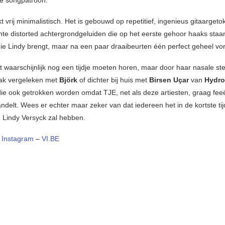
kt vrij minimalistisch. Het is gebouwd op repetitief, ingenieus gitaargeto
te distorted achtergrondgeluiden die op het eerste gehoor haaks staa
e Lindy brengt, maar na een paar draaibeurten één perfect geheel vo
et waarschijnlijk nog een tijdje moeten horen, maar door haar nasale st
aak vergeleken met
Björk
of dichter bij huis met
Birsen Uçar
van
Hydro
 die ook getrokken worden omdat TJE, net als deze artiesten, graag fee
delt. Wees er echter maar zeker van dat iedereen het in de kortste tij
 Lindy Versyck zal hebben.
–
Instagram
–
VI.BE