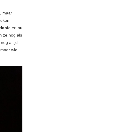
s, maar
weken
elabie
en nu
en ze nog als
nog altijd
, maar wie