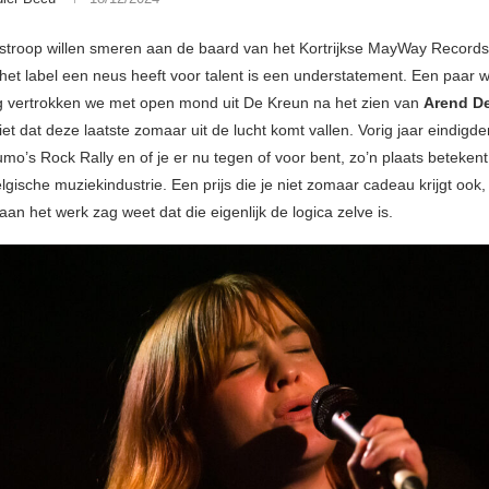
 stroop willen smeren aan de baard van het Kortrijkse MayWay Record
het label een neus heeft voor talent is een understatement. Een paar 
 vertrokken we met open mond uit De Kreun na het zien van
Arend D
iet dat deze laatste zomaar uit de lucht komt vallen. Vorig jaar eindigd
o’s Rock Rally en of je er nu tegen of voor bent, zo’n plaats betekent 
elgische muziekindustrie. Een prijs die je niet zomaar cadeau krijgt ook
o aan het werk zag weet dat die eigenlijk de logica zelve is.