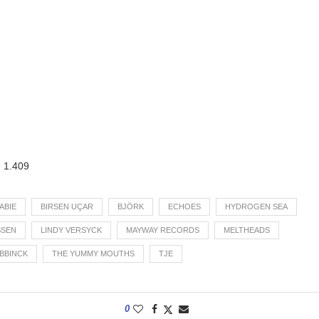
:
1.409
ABIE
BIRSEN UÇAR
BJÖRK
ECHOES
HYDROGEN SEA
SSEN
LINDY VERSYCK
MAYWAY RECORDS
MELTHEADS
ABBINCK
THE YUMMY MOUTHS
TJE
0