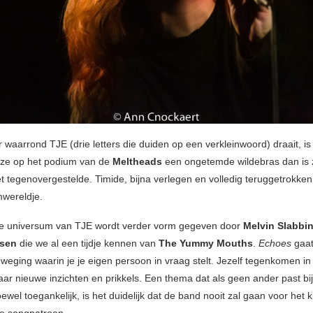
r waarrond TJE (drie letters die duiden op een verkleinwoord) draait, i
s ze op het podium van de
Meltheads
een ongetemde wildebras dan is 
t tegenovergestelde. Timide, bijna verlegen en volledig teruggetrokken
wereldje.
le universum van TJE wordt verder vorm gegeven door
Melvin Slabbi
ssen
die we al een tijdje kennen van
The Yummy Mouths
.
Echoes
gaat
eweging waarin je je eigen persoon in vraag stelt. Jezelf tegenkomen in
aar nieuwe inzichten en prikkels. Een thema dat als geen ander past bi
wel toegankelijk, is het duidelijk dat de band nooit zal gaan voor het k
e songpatroon.