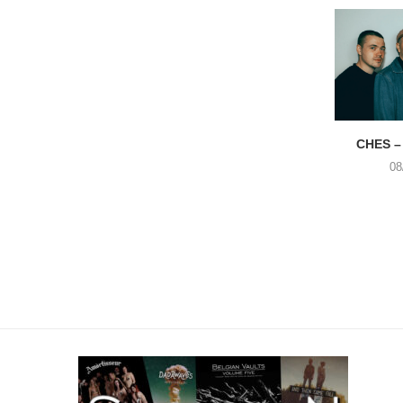
CHES –
08