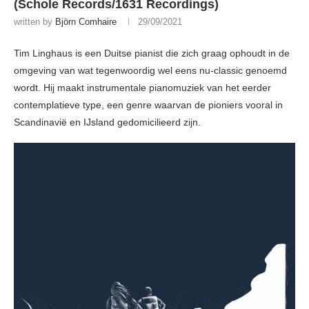
(Schole Records/1631 Recordings)
written by
Björn Comhaire
29/09/2021
Tim Linghaus is een Duitse pianist die zich graag ophoudt in de
omgeving van wat tegenwoordig wel eens nu-classic genoemd
wordt. Hij maakt instrumentale pianomuziek van het eerder
contemplatieve type, een genre waarvan de pioniers vooral in
Scandinavië en IJsland gedomicilieerd zijn.