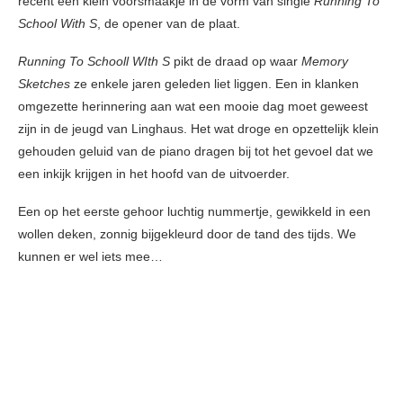
recent een klein voorsmaakje in de vorm van single
Running To
School With S
, de opener van de plaat.
Running To Schooll WIth S
pikt de draad op waar
Memory
Sketches
ze enkele jaren geleden liet liggen. Een in klanken
omgezette herinnering aan wat een mooie dag moet geweest
zijn in de jeugd van Linghaus. Het wat droge en opzettelijk klein
gehouden geluid van de piano dragen bij tot het gevoel dat we
een inkijk krijgen in het hoofd van de uitvoerder.
Een op het eerste gehoor luchtig nummertje, gewikkeld in een
wollen deken, zonnig bijgekleurd door de tand des tijds. We
kunnen er wel iets mee…