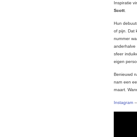
Inspiratie 
Scott
.
Hun debuut
of pijn. Dat
nummer waar
anderhalve 
sfeer indui
eigen persoo
Benieuwd na
nam een eer
maart. Wann
Instagram