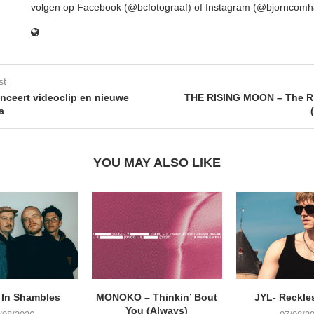
volgen op Facebook (@bcfotograaf) of Instagram (@bjorncomh
st
nceert videoclip en nieuwe
THE RISING MOON – The R
a
YOU MAY ALSO LIKE
 In Shambles
MONOKO – Thinkin’ Bout
JYL- Reckle
You (Always)