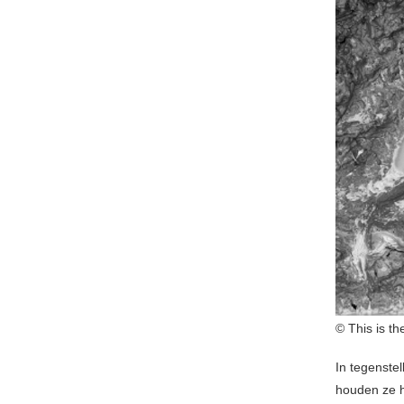
© This is t
In tegenste
houden ze h