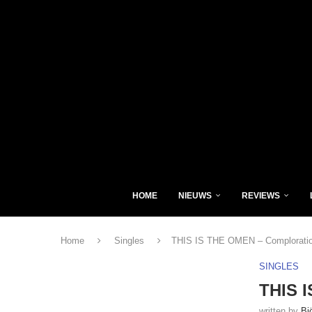
HOME
NIEUWS
REVIEWS
Home
Singles
THIS IS THE OMEN – Comploratio
SINGLES
THIS I
written by
Bj