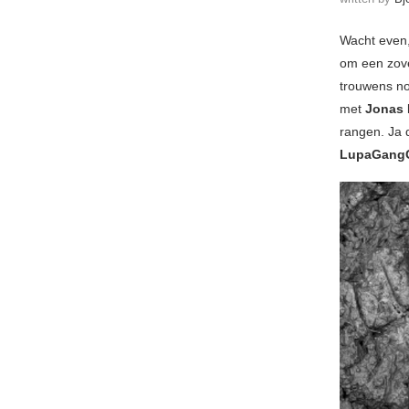
Wacht even,
om een zove
trouwens nog
met
Jonas 
rangen. Ja 
LupaGang