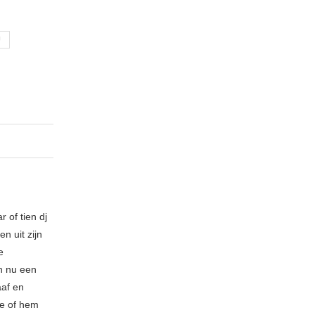
U
 of tien dj
n uit zijn
e
n nu een
aaf en
be of hem