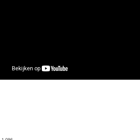
:
1.096