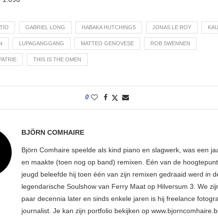
TIO
GABRIEL LONG
HABAKA HUTCHINGS
JONAS LE ROY
KA
N
LUPAGANGGANG
MATTEO GENOVESE
ROB SWENNEN
PATRIE
THIS IS THE OMEN
0
BJÖRN COMHAIRE
Björn Comhaire speelde als kind piano en slagwerk, was een jaar
en maakte (toen nog op band) remixen. Eén van de hoogtepunte
jeugd beleefde hij toen één van zijn remixen gedraaid werd in d
legendarische Soulshow van Ferry Maat op Hilversum 3. We zij
paar decennia later en sinds enkele jaren is hij freelance fotogr
journalist. Je kan zijn portfolio bekijken op www.bjorncomhaire.