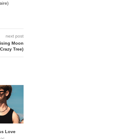
aire)
next post
ising Moon
(Crazy Tree)
ss Love
TROOST – Not All Men
NOAH TATE – Boy