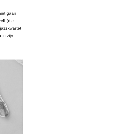
niet gaan
ell
(die
jazzkwartet
n
in zijn