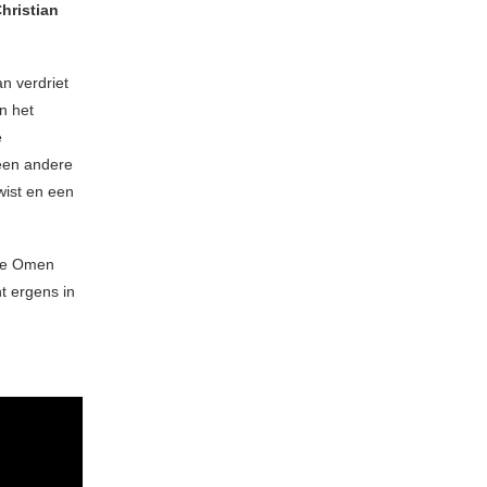
hristian
an verdriet
in het
e
een andere
wist en een
the Omen
t ergens in