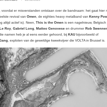
 voordat er misverstanden ontstaan over de bandnaam: het gaat hier 
elste revival van
Omen
, de eighties heavy metalband van
Kenny Pow
 altijd actief is). Neen,
This is the Omen
is een nagelnieuw, Belgisch 
Le Roy
,
Gabriel Long
,
Matteo Genovese
en drummer
Rob Swenne
die namen heb je al eens eerder gehoord, bij
KAU
bijvoorbeeld of
Gang
, exploten van de geweldige kweekvijver die VOLTA in Brussel is.