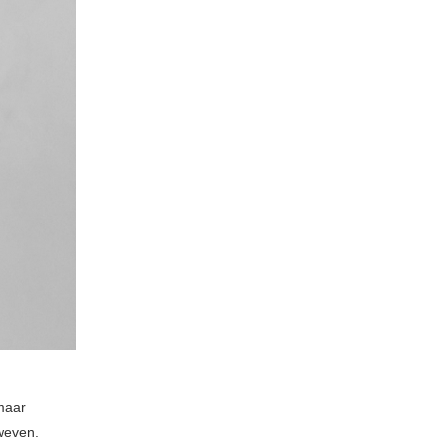
maar
weven.