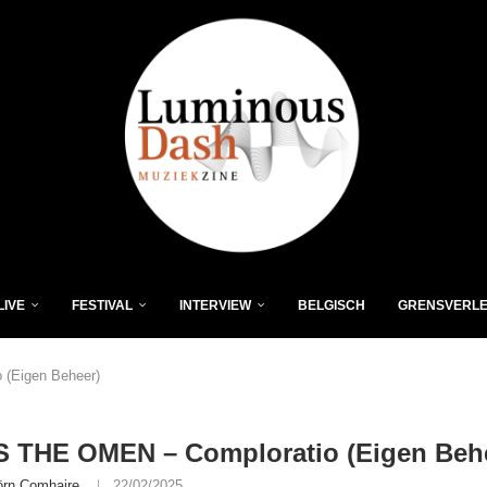
LIVE
FESTIVAL
INTERVIEW
BELGISCH
GRENSVERL
 (Eigen Beheer)
S THE OMEN – Comploratio (Eigen Beh
örn Comhaire
22/02/2025