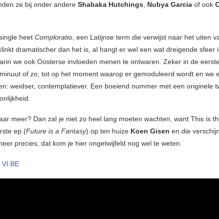
vinden ze bij onder andere
Shabaka Hutchings
,
Nubya Garcia
of ook
C
single heet
Comploratio
, een Latijnse term die verwijst naar het uiten v
 klinkt dramatischer dan het is, al hangt er wel een wat dreigende sfeer 
in we ook Oosterse invloeden menen te ontwaren. Zeker in de eerst
minuut of zo, tot op het moment waarop er gemoduleerd wordt en we 
ken: weidser, contemplatiever. Een boeiend nummer met een originele t
nlijkheid.
ar meer? Dan zal je niet zo heel lang moeten wachten, want This is 
ste ep (
Future is a Fantasy
) op ten huize
Koen Gisen
en die verschijn
eer precies, dat kom je hier ongetwijfeld nog wel te weten.
–
VI.BE