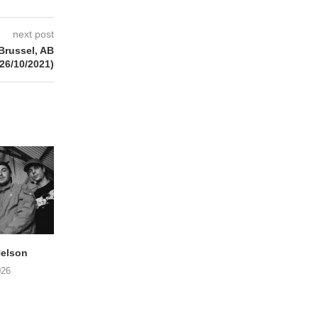
next post
Brussel, AB
(26/10/2021)
elson
ANDRIES BOONE –
FÄM – Better Late 
Lamprohiza Splendidula
Never
026
(Trad Records)
02/08/2026
03/08/2026