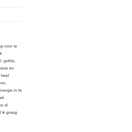
ng voor te
ik
, gothic,
oëzie en
 heel
ren,
nergie in te
iek
so al
l ik graag