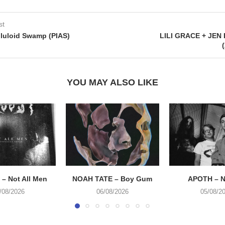
st
luloid Swamp (PIAS)
LILI GRACE + JEN 
YOU MAY ALSO LIKE
– Not All Men
NOAH TATE – Boy Gum
APOTH – N
/08/2026
06/08/2026
05/08/2