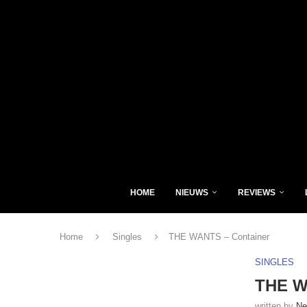
HOME
NIEUWS
REVIEWS
Home
Singles
THE WANTS – Container
SINGLES
THE W
written by
Ne