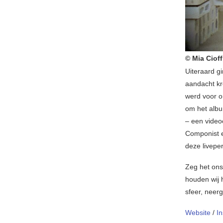
© Mia Cioff
Uiteraard g
aandacht kr
werd voor 
om het albu
– een videoc
Componist e
deze liveper
Zeg het ons
houden wij 
sfeer, neerg
Website
/
I