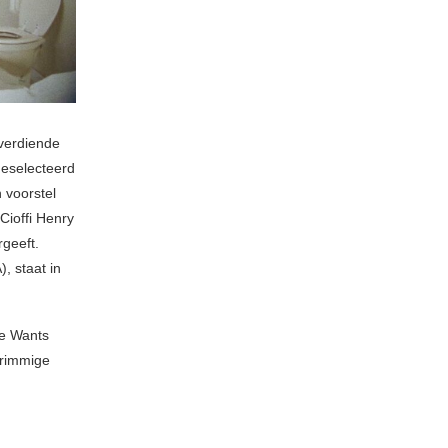
 verdiende
eselecteerd
voorstel
Cioffi Henry
rgeeft.
 staat in
he Wants
grimmige