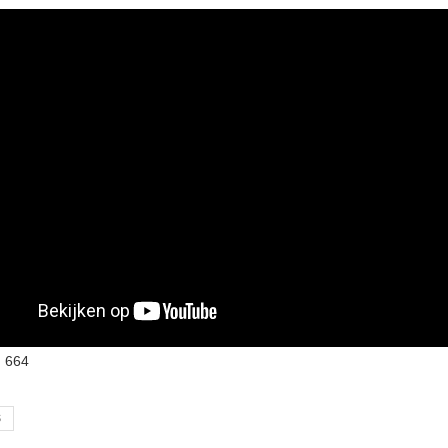
:
664
S