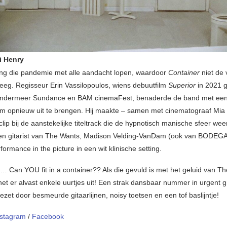
i Henry
ing die pandemie met alle aandacht lopen, waardoor
Container
niet de
eeg. Regisseur Erin Vassilopoulos, wiens debuutfilm
Superior
in 2021 g
ondermeer Sundance en BAM cinemaFest, benaderde de band met een 
m opnieuw uit te brengen. Hij maakte – samen met cinematograaf Mia 
lip bij de aanstekelijke titeltrack die de hypnotisch manische sfeer wee
n gitarist van The Wants, Madison Velding-VanDam (ook van BODEGA),
formance in the picture in een wit klinische setting.
… Can YOU fit in a container?? Als die gevuld is met het geluid van T
het er alvast enkele uurtjes uit! Een strak dansbaar nummer in urgent 
ezet door besmeurde gitaarlijnen, noisy toetsen en een tof baslijntje!
nstagram
/
Facebook