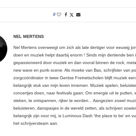
0
NEL MERTENS
Nel Mertens overweegt om zich als late dertiger voor eeuwig jo
doen en muziek helpt daarbij enorm ! Sinds mijn dertiende ben 
gepassioneerd door muziek en dan vooral binnen de rock, metal
new wave en punk-scene. Als moeke van Bas, schrijfster van p
zorgcoördinator in twee Gentse Freinetscholen blijft muziek een
belangrijk stuk van mijn leven innemen. Muziek spelen, beluiste
concertjes doen, naar festivals gaan; Om energie uit te putten, e
steken, te ontspannen, rijker te worden... Aangezien zowel muz
beluisteren, danspasjes in de wereld zetten, als schrijven sowie
belangrijk zijn voor mij, is Luminous Dash 'the place to be' en vu
het schrijversteam aan.