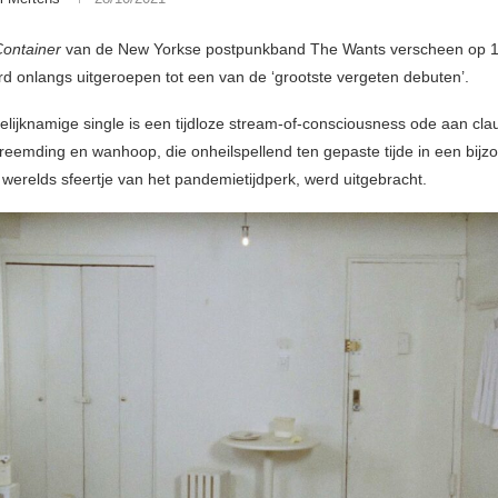
ontainer
van de New Yorkse postpunkband The Wants verscheen op 1
d onlangs uitgeroepen tot een van de ‘grootste vergeten debuten’.
gelijknamige single is een tijdloze stream-of-consciousness ode aan clau
vreemding en wanhoop, die onheilspellend ten gepaste tijde in een bijz
 werelds sfeertje van het pandemietijdperk, werd uitgebracht.