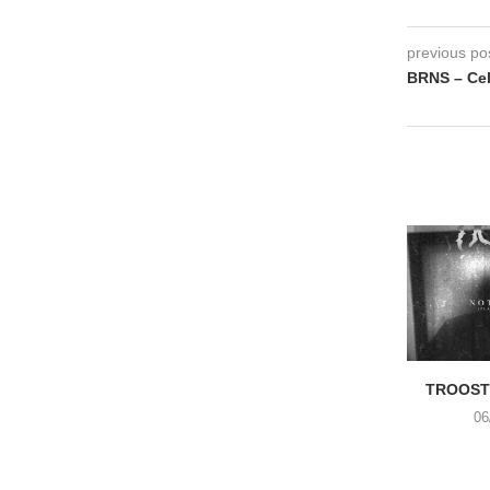
previous po
BRNS – Cel
TROOST 
06