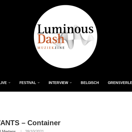
LIVE
FESTIVAL
INTERVIEW
BELGISCH
GRENSVERL
ANTS – Container
l Mertens
28/10/2021