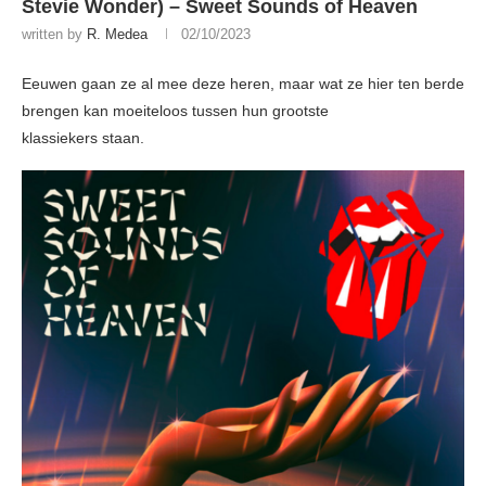
Stevie Wonder) – Sweet Sounds of Heaven
written by
R. Medea
02/10/2023
Eeuwen gaan ze al mee deze heren, maar wat ze hier ten berde
brengen kan moeiteloos tussen hun grootste
klassiekers staan.