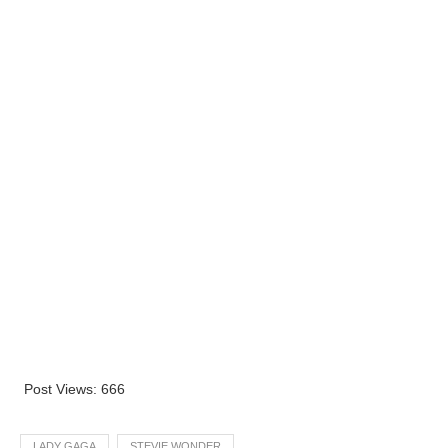
Post Views:
666
LADY GAGA
STEVIE WONDER