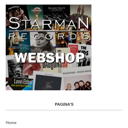
PAGINA’S
Home