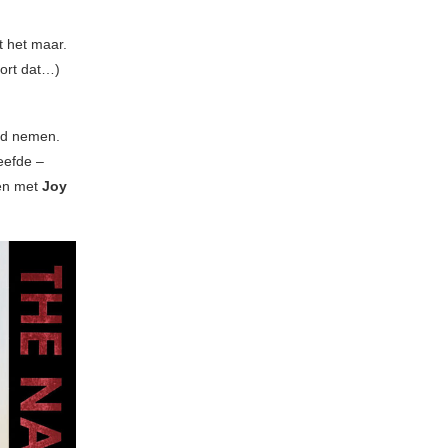
t het maar.
oort dat…)
ld nemen.
leefde –
men met
Joy