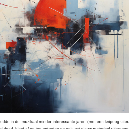
edde in de ‘muzikaal minder interessante jaren’ (met een knipoog uiter
al dood, bleef af en toe optreden en ook wat nieuw materiaal uitbrenge