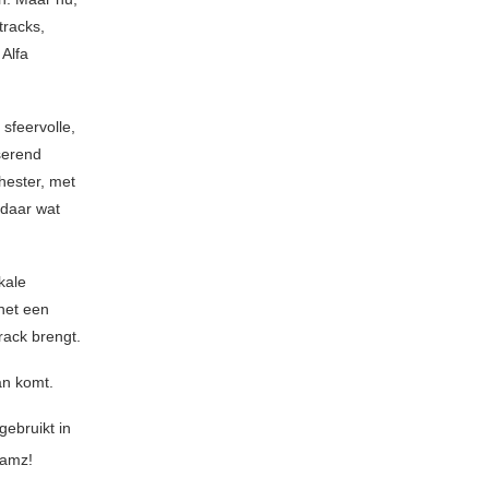
tracks,
 Alfa
sfeervolle,
serend
hester, met
 daar wat
kale
 het een
rack brengt.
an komt.
ebruikt in
eamz!