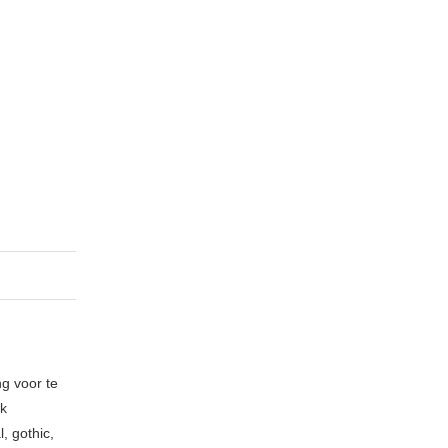
ng voor te
ik
, gothic,