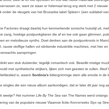
verrassen ze, want ze staan er helemaal terug erg sterk met 2 nieuwe 
k onder de vleugels van het Brusselse label Spleen+ (een sublabel van
e Factories
draagt daarbij hun kenmerkende sonische huisstijl uit, met 
eve zang, hoekige postpunkgitaren die af en toe ook gaan glimmen, pul
jnen en melodieuze synths. Doet denken aan de postpunkroots in Manc
, rauwe stoffige hallen vol stinkende industriële machines, met hier en
nverwachts aanspringen.
linkt een stuk duisterder, tegelijk romantisch ook. Bewolkt mistige muzi
evuld met synthetische strijkers, lijken zich met geesten te vullen. Alsof
liefdeslied is, waarin
Sordinia’s
bittergrimmige stem alle emotie in de t
 singles die een nieuw album aankondigen, dat er later dit jaar nog a
uk weetje? Het nummer
Life By The Sea
van The Names werd onlangs g
ering van de populaire nieuwe Vlaamse fictie-/horrorreeks
Styx
op Str