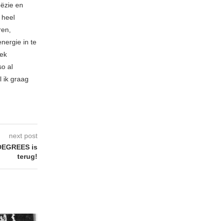
oëzie en
 heel
ren,
nergie in te
iek
so al
l ik graag
next post
DEGREES is
terug!