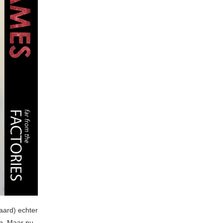
aard) echter
n. Maar nu,