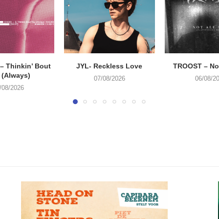
 Thinkin’ Bout
JYL- Reckless Love
TROOST – Not
 (Always)
07/08/2026
06/08/2
/08/2026