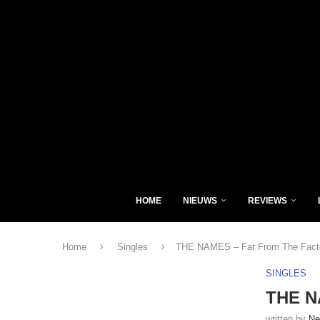
HOME
NIEUWS
REVIEWS
Home
Singles
THE NAMES – Far From The Factor
SINGLES
THE NA
written by
Ne