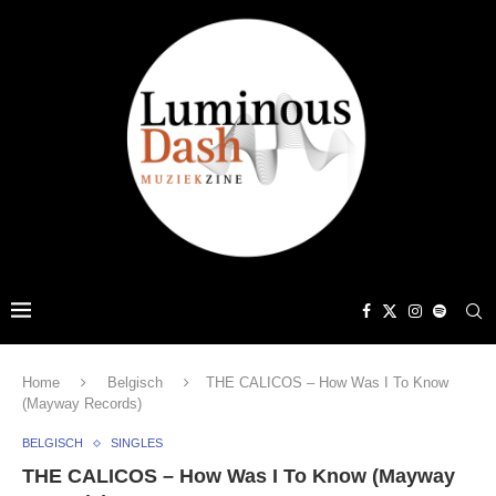
Home
Belgisch
THE CALICOS – How Was I To Know
(Mayway Records)
BELGISCH
SINGLES
THE CALICOS – How Was I To Know (Mayway