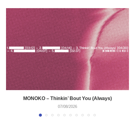
MONOKO – Thinkin’ Bout You (Always)
07/08/2026