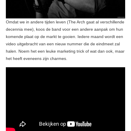
Omdat we in andere tijden leven (The Arch gaat al verschillende
decennia mee), koos de band voor een andere aanpak om hun
komende plaat op de markt te gooien. Iedere maand wordt een
video uitgebracht van een nieuw nummer die de eindmeet zal
halen. Noem het een leuke marketing trick of wat dan ook, maar
het heeft eveneens zijn charmes.