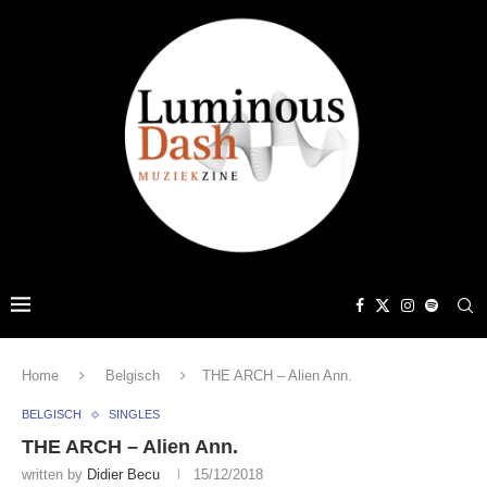
Home
Belgisch
THE ARCH – Alien Ann.
BELGISCH
SINGLES
THE ARCH – Alien Ann.
written by
Didier Becu
15/12/2018