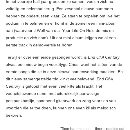
In het voorbije half jaar groeiden ze samen, voelen zich nu
voltallig en helemaal terug. Een zevental nieuwe nummers
hebben ze ondertussen klaar. Ze staan te popelen om live het
podium in te palmen en er komt in de zomer een mini-album
aan (waarvoor J.Wolf van o.a. Your Life On Hold de mix en
productie op zich nam). Uit dat mini-album krijgen we al een
eerste track in demo-versie te horen.
Terwijl er over een einde gezongen wordt, is
End Of A Century
alvast een nieuw begin voor Sygo Cries, want het is één van de
eerste songs die ze in deze nieuwe samenwerking maakten. En
dit nieuw samengestelde trio klinkt veelbelovend.
End Of A
Century
is getooid met even veel kilte als kracht. Het
vooruitstuwende ritme, met uitdrukkelijk aanwezige
postpunkbaslijn, spannend gitaarwerk en zang voorzien van
woorden die er toe doen, kunnen ons even kil als melodisch
bekoren.
“Time is running out – time is running out