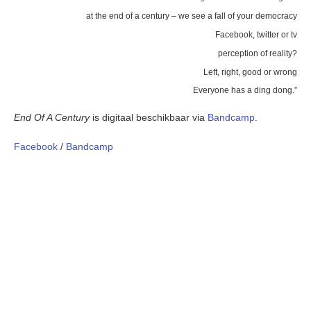
at the end of a century – we see a fall of your democracy
Facebook, twitter or tv
perception of reality?
Left, right, good or wrong
Everyone has a ding dong.”
End Of A Century
is digitaal beschikbaar via
Bandcamp
.
Facebook
/
Bandcamp