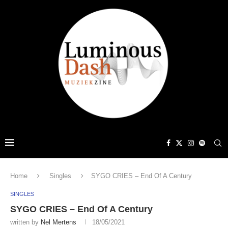
Home
Singles
SYGO CRIES – End Of A Century
SINGLES
SYGO CRIES – End Of A Century
written by
Nel Mertens
18/05/2021