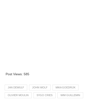
Post Views:
585
JAN DEWULF
JOHN WOLF
MIKA GOEDRIJK
OLIVIER MOULIN
SYGO CRIES
WIM GUILLEMIN