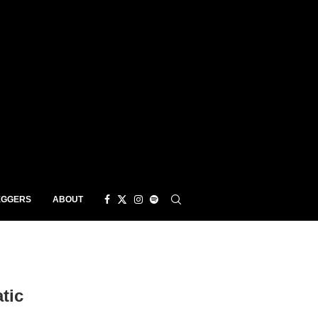
EGGERS
ABOUT
tic