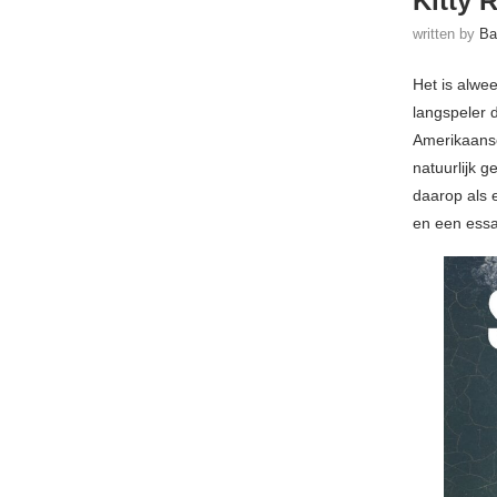
Kitty 
written by
Ba
Het is alwee
langspeler 
Amerikaanse
natuurlijk 
daarop als 
en een essa