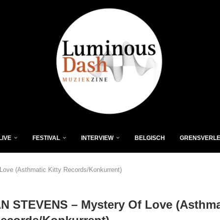
LIVE
FESTIVAL
INTERVIEW
BELGISCH
GRENSVERL
ve (Asthmatic Kitty Records/Konkurrent)
N STEVENS – Mystery Of Love (Asthma