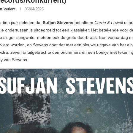
Records/Konkurrent)
rt Verlent
06/04/2025
r tien jaar geleden dat
Sufjan Stevens
het album
Carrie & Lowell
uitb
die ondertussen is uitgegroeid tot een klassieker. Het betekende voor d
 singer-songwriter meteen ook de grote doorbraak. Een verjaardag m
gevierd worden, en Stevens doet dat met een nieuwe uitgave van het a
extra, zeven onuitgebrachte demonummers en een boekje met tekening
y van Stevens.