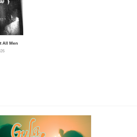
 All Men
NOAH TATE – Boy Gum
APOTH – Nelso
026
06/08/2026
05/08/2026