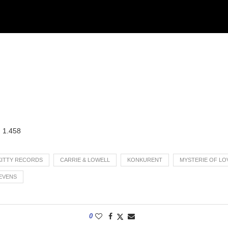
:
1.458
KITTY RECORDS
CARRIE & LOWELL
KONKURENT
MYSTERIE OF LO
EVENS
0