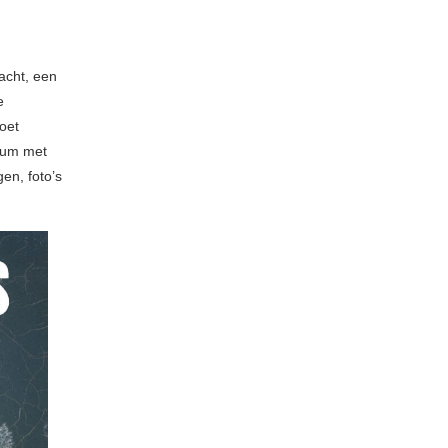
racht, een
e
oet
lbum met
en, foto’s