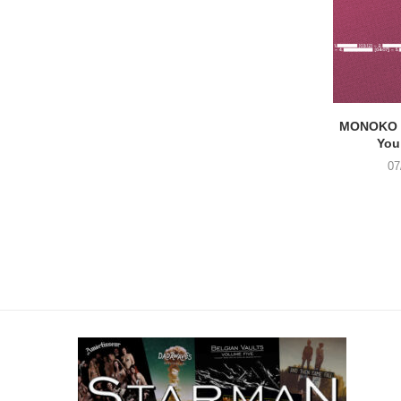
MONOKO –
You
07