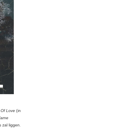
 Of Love
(in
 Name
 zal liggen.