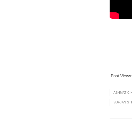
Post Views
ASHMATIC 
SUFJAN ST