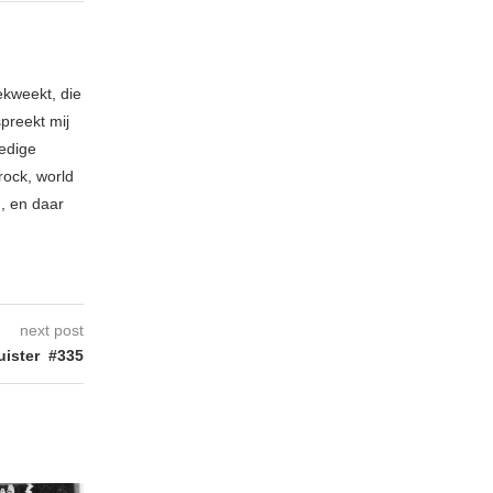
ekweekt, die
spreekt mij
ledige
rock, world
n, en daar
next post
ister #335