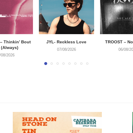
 Thinkin’ Bout
JYL- Reckless Love
TROOST – Not
 (Always)
07/08/2026
06/08/2
/08/2026