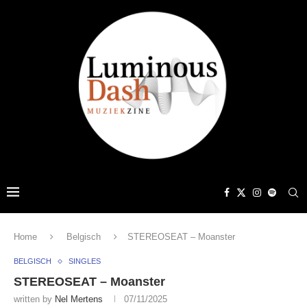
Home
Belgisch
STEREOSEAT – Moanster
BELGISCH
SINGLES
STEREOSEAT – Moanster
written by
Nel Mertens
07/11/2025