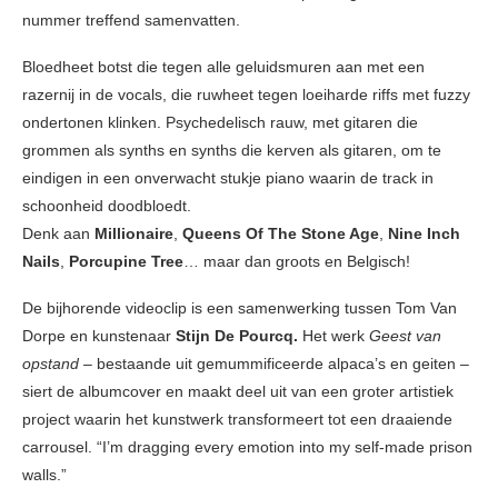
nummer treffend samenvatten.
Bloedheet botst die tegen alle geluidsmuren aan met een
razernij in de vocals, die ruwheet tegen loeiharde riffs met fuzzy
ondertonen klinken. Psychedelisch rauw, met gitaren die
grommen als synths en synths die kerven als gitaren, om te
eindigen in een onverwacht stukje piano waarin de track in
schoonheid doodbloedt.
Denk aan
Millionaire
,
Queens Of The Stone Age
,
Nine Inch
Nails
,
Porcupine Tree
… maar dan groots en Belgisch!
De bijhorende videoclip is een samenwerking tussen Tom Van
Dorpe en kunstenaar
Stijn De Pourcq.
Het werk
Geest van
opstand
– bestaande uit gemummificeerde alpaca’s en geiten –
siert de albumcover en maakt deel uit van een groter artistiek
project waarin het kunstwerk transformeert tot een draaiende
carrousel. “I’m dragging every emotion into my self-made prison
walls.”