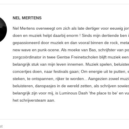
NEL MERTENS
Nel Mertens overweegt om zich als late dertiger voor eeuwig jo
doen en muziek helpt daarbij enorm ! Sinds mijn dertiende ben 
gepassioneerd door muziek en dan vooral binnen de rock, metal
new wave en punk-scene. Als moeke van Bas, schrijfster van p
zorgcoördinator in twee Gentse Freinetscholen blijft muziek een
belangrijk stuk van mijn leven innemen. Muziek spelen, beluiste
concertjes doen, naar festivals gaan; Om energie uit te putten, e
steken, te ontspannen, rijker te worden... Aangezien zowel muz
beluisteren, danspasjes in de wereld zetten, als schrijven sowie
belangrijk zijn voor mij, is Luminous Dash 'the place to be' en vu
het schrijversteam aan.
st