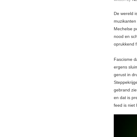
De wereld is
muzikanten
Mechelse p
nood en sch
oprukkend f
Fascisme da
ergens slui
gerust in dr
Steppekrijg
gebrand zien
en dat is pr
feed is niet