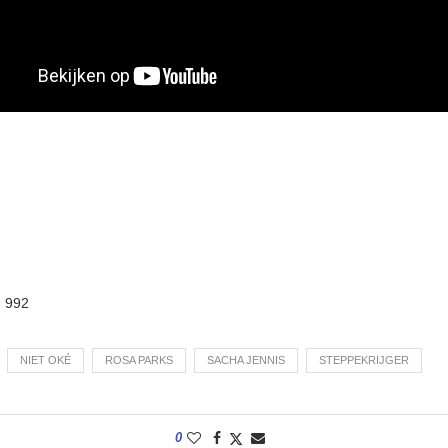
:
992
NIET OKÉ
ROSA PARKS
SACHA JENNIS
STEPPEKRIJGER
0