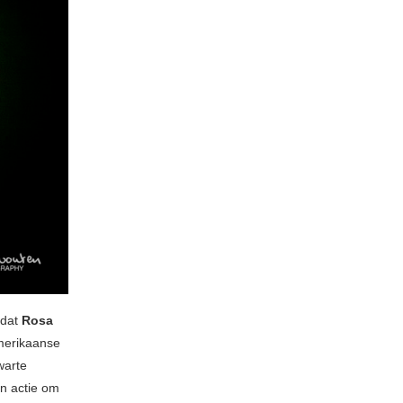
 dat
Rosa
merikaanse
warte
n actie om