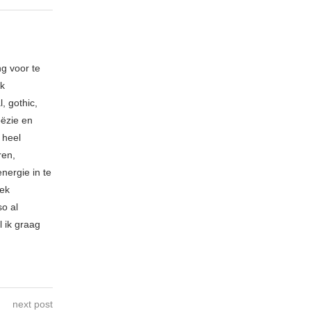
ng voor te
ik
, gothic,
oëzie en
 heel
ren,
nergie in te
iek
so al
l ik graag
next post