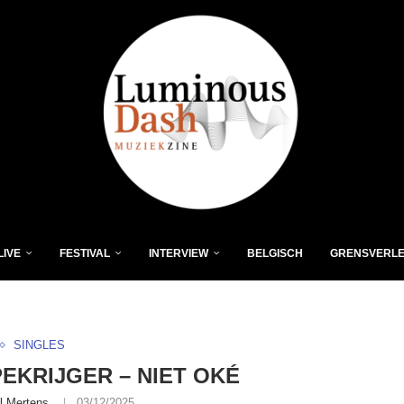
LIVE
FESTIVAL
INTERVIEW
BELGISCH
GRENSVERL
SINGLES
EKRIJGER – NIET OKÉ
l Mertens
03/12/2025