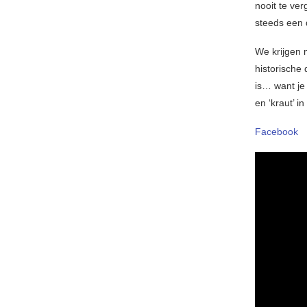
nooit te ve
steeds een d
We krijgen
historische
is… want je 
en ‘kraut’ i
Facebook