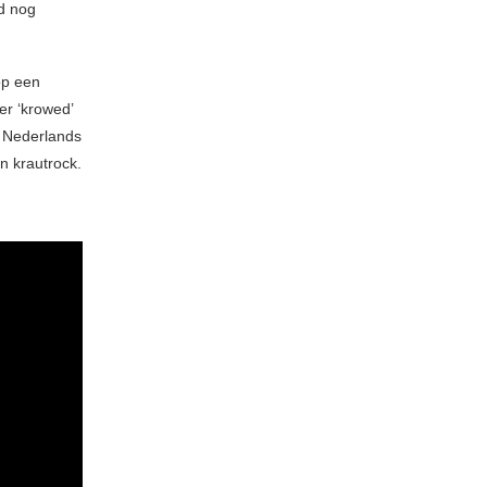
id nog
op een
r ‘krowed’
et Nederlands
en krautrock.