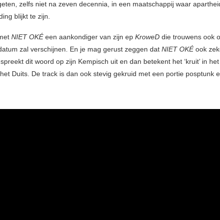
rgeten, zelfs niet na zeven decennia, in een maatschappij waar aparthe
ing blijkt te zijn.
 met
NIET OKÉ
een aankondiger van zijn ep
KroweD
die trouwens ook 
 datum zal verschijnen. En je mag gerust zeggen dat
NIET OKÉ
ook zeke
spreekt dit woord op zijn Kempisch uit en dan betekent het ‘kruit’ in h
n het Duits. De track is dan ook stevig gekruid met een portie posptunk 