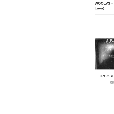
WOOLVS – 
Lava)
TROOST 
06