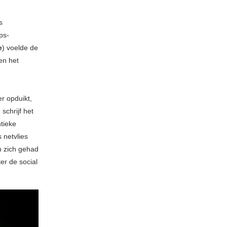
s
ps-
e
) voelde de
en het
r opduikt,
 schrijf het
ntieke
 netvlies
in zich gehad
er de social