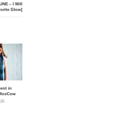
E – I Will
orite Glow]
lent in
APOTH – Nelson
LIGHTSPEED speelt
 MosCow
THE SHEILA DIVINE in
05/08/2026
026
04/08/2026