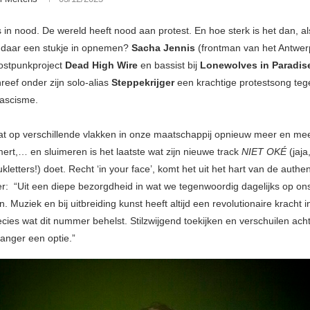
 in nood. De wereld heeft nood aan protest. En hoe sterk is het dan, al
 daar een stukje in opnemen?
Sacha Jennis
(frontman van het Antwer
ostpunkproject
Dead High Wire
en bassist bij
Lonewolves in Paradis
reef onder zijn solo-alias
Steppekrijger
een krachtige protestsong teg
ascisme.
t op verschillende vlakken in onze maatschappij opnieuw meer en mee
mert,… en sluimeren is het laatste wat zijn nieuwe track
NIET OKÉ
(jaja,
ukletters!) doet. Recht ‘in your face’, komt het uit het hart van de authe
er: “Uit een diepe bezorgdheid in wat we tegenwoordig dagelijks op ons
. Muziek en bij uitbreiding kunst heeft altijd een revolutionaire kracht 
ecies wat dit nummer behelst. Stilzwijgend toekijken en verschuilen acht
 langer een optie.”