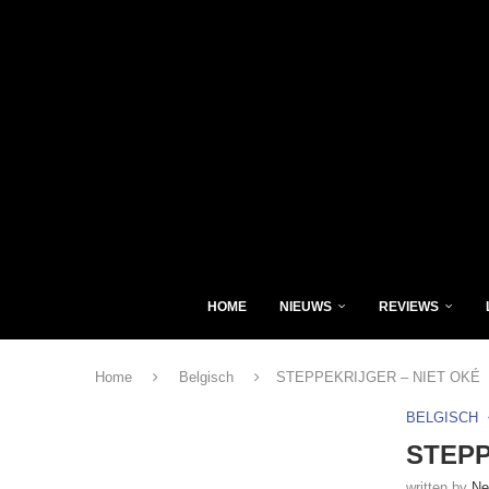
HOME
NIEUWS
REVIEWS
Home
Belgisch
STEPPEKRIJGER – NIET OKÉ
BELGISCH
STEPP
written by
Ne