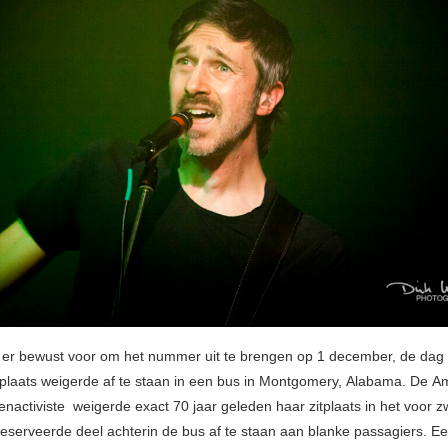
er bewust voor om het nummer uit te brengen op 1 december, de dag
plaats weigerde af te staan in een bus in Montgomery, Alabama. De A
enactiviste weigerde exact 70 jaar geleden haar zitplaats in het voor z
serveerde deel achterin de bus af te staan aan blanke passagiers. Ee