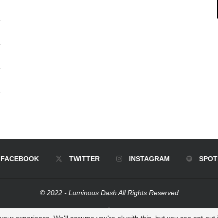
FACEBOOK
TWITTER
INSTAGRAM
SPOT
© 2022 - Luminous Dash All Rights Reserved
BACK TO TOP