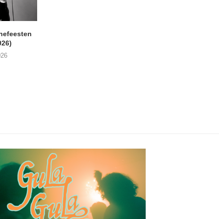
nefeesten
MONOKO – Thinkin’ Bout
JYL- Reckless L
026)
You (Always)
07/08/2026
026
07/08/2026