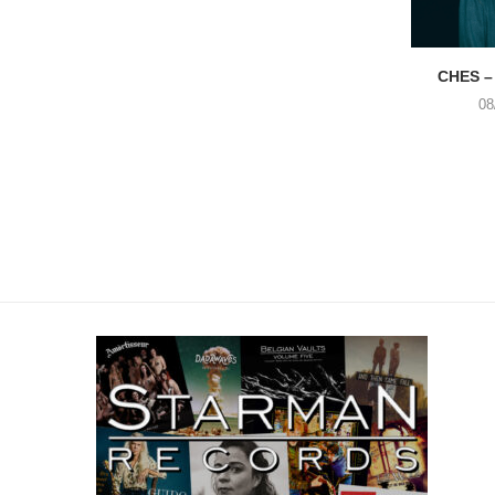
CHES –
08