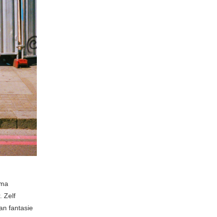
ima
. Zelf
an fantasie