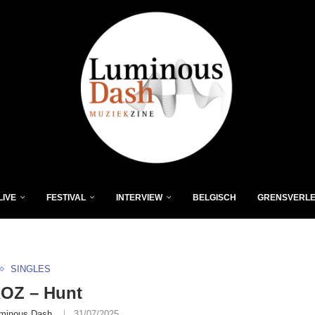
LIVE
FESTIVAL
INTERVIEW
BELGISCH
GRENSVERL
SINGLES
OZ – Hunt
minous Dash
31/07/2025