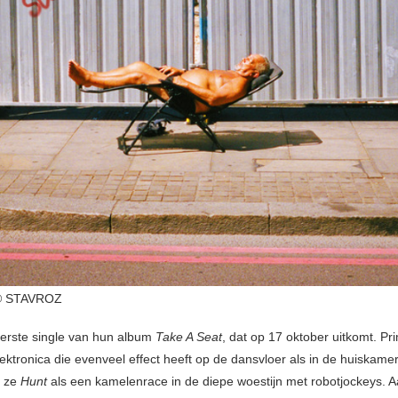
© STAVROZ
eerste single van hun album
Take A Seat
, dat op 17 oktober uitkomt. Pr
ktronica die evenveel effect heeft op de dansvloer als in de huiskamer
n ze
Hunt
als een kamelenrace in de diepe woestijn met robotjockeys. A