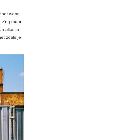
 doet waar
e. Zeg maar
n alles in
et zoals je