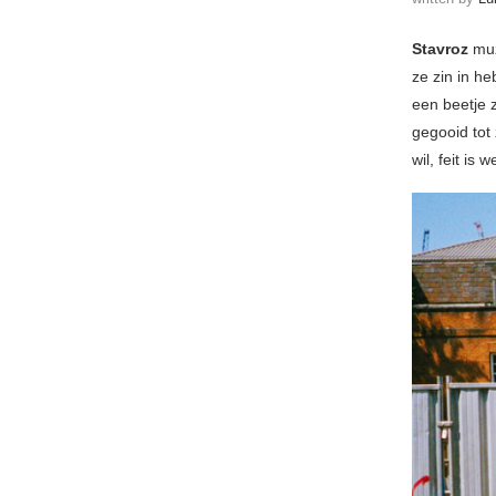
Stavroz
muz
ze zin in h
een beetje 
gegooid tot
wil, feit is