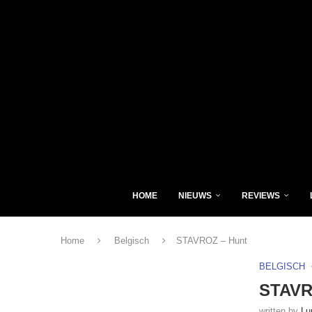
HOME
NIEUWS
REVIEWS
Home
Belgisch
STAVROZ – Hunt
BELGISCH
STAVR
written by
Lu