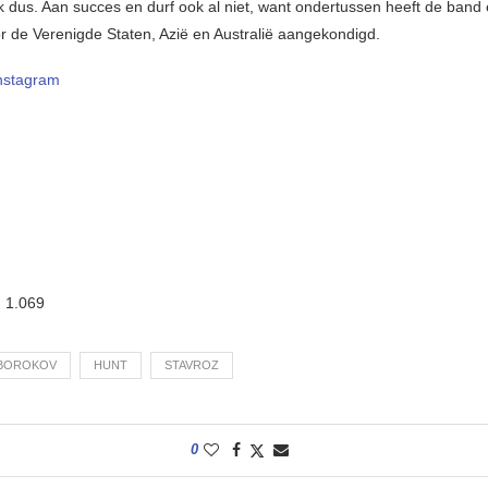
 dus. Aan succes en durf ook al niet, want ondertussen heeft de band
r de Verenigde Staten, Azië en Australië aangekondigd.
nstagram
:
1.069
BOROKOV
HUNT
STAVROZ
0