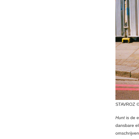
STAVROZ 
Hunt
is de 
dansbare ele
omschrijve