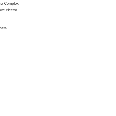
dra Complex
ve electro
bum.