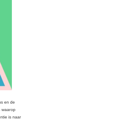
tus en de
s waarop
tie is naar