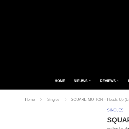
HOME
NIEUWS
REVIEWS
Home
Singles
SQUARE MOTION – Heads Up (Ei
SINGLES
SQUAR
written by
Ba