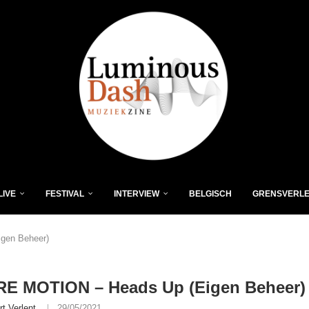
LIVE
FESTIVAL
INTERVIEW
BELGISCH
GRENSVERL
gen Beheer)
E MOTION – Heads Up (Eigen Beheer)
rt Verlent
29/05/2021