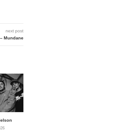
next post
– Mundane
elson
ANDRIES BOONE –
FÄM – Better Late 
Lamprohiza Splendidula
Never
026
(Trad Records)
02/08/2026