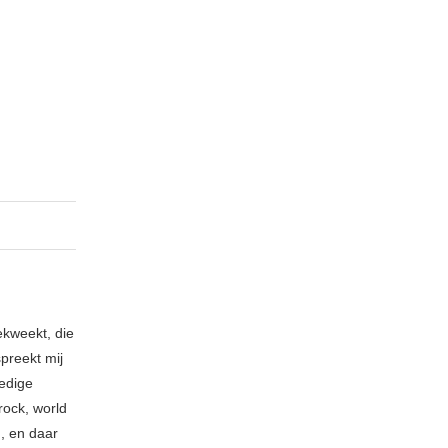
ekweekt, die
spreekt mij
ledige
rock, world
n, en daar