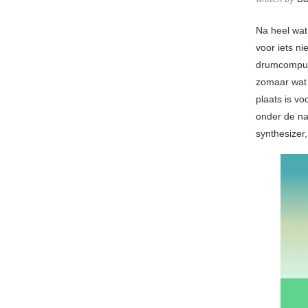
Na heel wat
voor iets n
drumcompute
zomaar wat 
plaats is v
onder de na
synthesizer