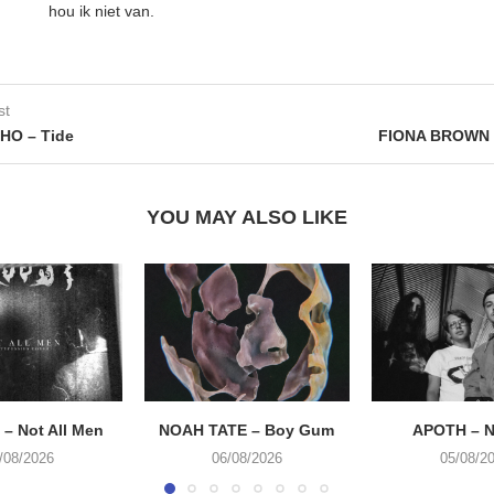
hou ik niet van.
st
HO – Tide
FIONA BROWN 
YOU MAY ALSO LIKE
– Not All Men
NOAH TATE – Boy Gum
APOTH – N
/08/2026
06/08/2026
05/08/2