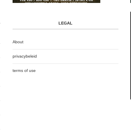
LEGAL
About
privacybeleid
terms of use