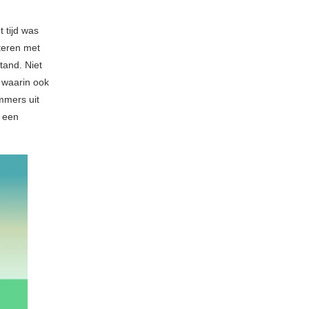
 tijd was
nteren met
and. Niet
 waarin ook
mmers uit
n een