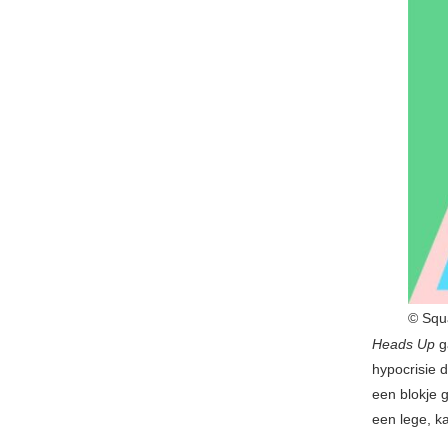
© Squ
Heads Up
g
hypocrisie 
een blokje 
een lege, k