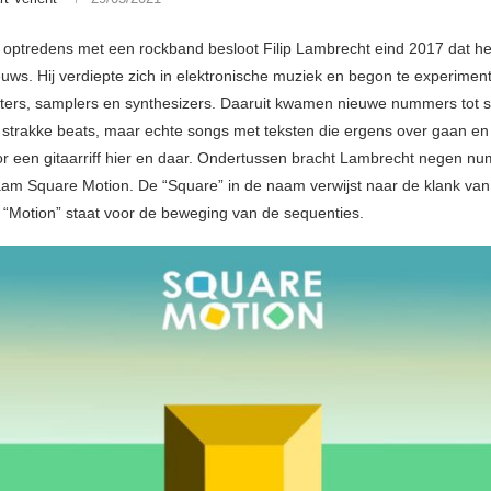
 optredens met een rockband besloot Filip Lambrecht eind 2017 dat het
ieuws. Hij verdiepte zich in elektronische muziek en begon te experime
rs, samplers en synthesizers. Daaruit kwamen nieuwe nummers tot st
strakke beats, maar echte songs met teksten die ergens over gaan en
oor een gitaarriff hier en daar. Ondertussen bracht Lambrecht negen nu
am Square Motion. De “Square” in de naam verwijst naar de klank va
, “Motion” staat voor de beweging van de sequenties.