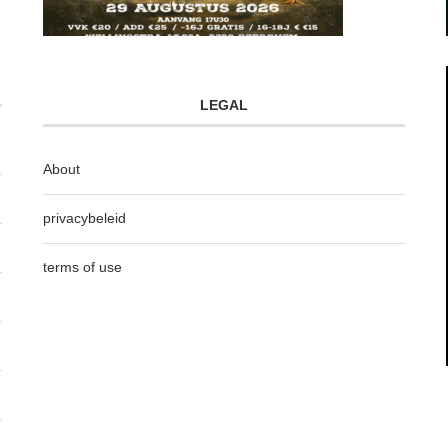
LEGAL
About
privacybeleid
terms of use