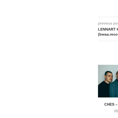
previous po
LENNART H
(bwaa.reco
CHES –
08