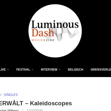
LIVE
FESTIVAL
INTERVIEW
BELGISCH
GRENSVERL
SINGLES
RWÅLT – Kaleidoscopes
esbet Willems
17/10/2020