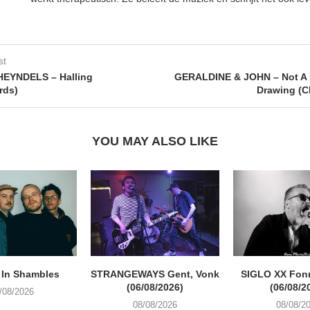
st
EYNDELS – Halling
GERALDINE & JOHN – Not A 
rds)
Drawing (Cl
YOU MAY ALSO LIKE
 In Shambles
STRANGEWAYS Gent, Vonk
SIGLO XX Fon
(06/08/2026)
(06/08/2
/08/2026
08/08/2026
08/08/2