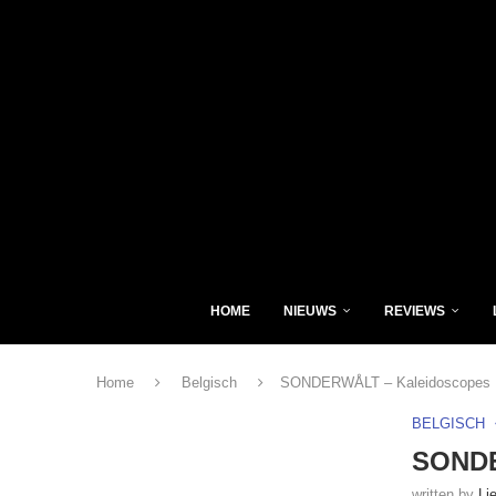
HOME
NIEUWS
REVIEWS
Home
Belgisch
SONDERWÅLT – Kaleidoscopes
BELGISCH
SONDE
written by
Li