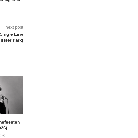
next post
Single Line
uster Park)
nefeesten
MONOKO – Thinkin’ Bout
JYL- Reckless L
026)
You (Always)
07/08/2026
026
07/08/2026