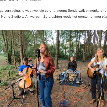
ge vertraging, je weet wel die corona, neemt Sonderwålt binnenkort h
 Home Studio te Antwerpen. Ze brachten reeds het eerste nummer
Ka