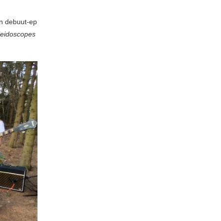
un debuut-ep
leidoscopes