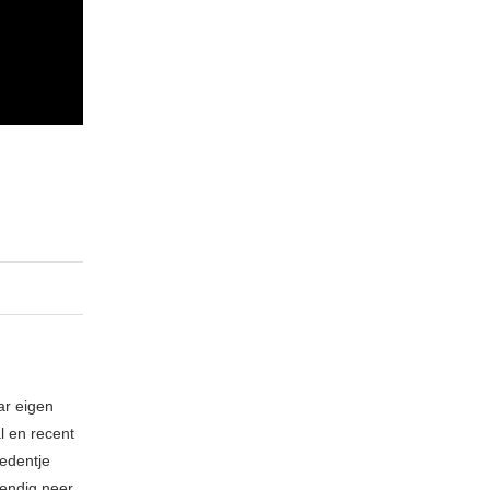
ar eigen
l en recent
edentje
vendig neer.