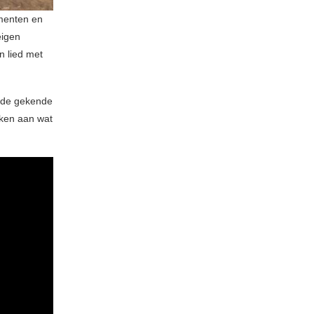
umenten en
eigen
n lied met
t de gekende
ken aan wat