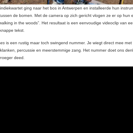
indiekwartet ging naar het bos in Antwerpen en installeerde hun instr
tussen de bomen. Met de camera op zich gericht vlogen ze er op hun 
walking in the woods”. Het resultaat is een eenvoudige videoclip van ee
knappe tekst.
pes
is een rustig maar toch swingend nummer. Je wiegt direct mee me
oklanken, percussie en meerstemmige zang. Het nummer doet ons den
vroeger deed.