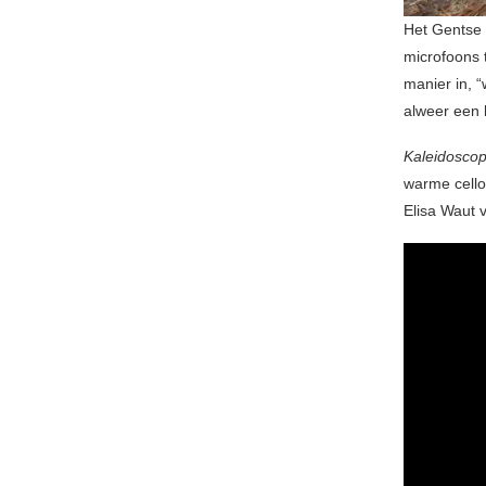
Het Gentse 
microfoons 
manier in, “
alweer een 
Kaleidosco
warme cell
Elisa Waut 