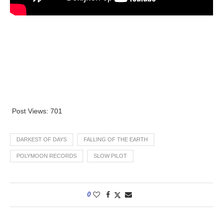
Post Views:
701
DARKEST OF DAYS
FALLING OF THE EARTH
POLYMOON RECORDS
SLOW PILOT
0