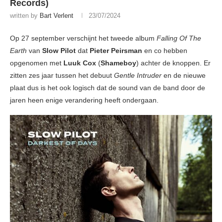
Records)
written by
Bart Verlent
23/07/2024
Op 27 september verschijnt het tweede album
Falling Of The
Earth
van
Slow Pilot
dat
Pieter Peirsman
en co hebben
opgenomen met
Luuk Cox
(
Shameboy
) achter de knoppen. Er
zitten zes jaar tussen het debuut
Gentle Intruder
en de nieuwe
plaat dus is het ook logisch dat de sound van de band door de
jaren heen enige verandering heeft ondergaan.