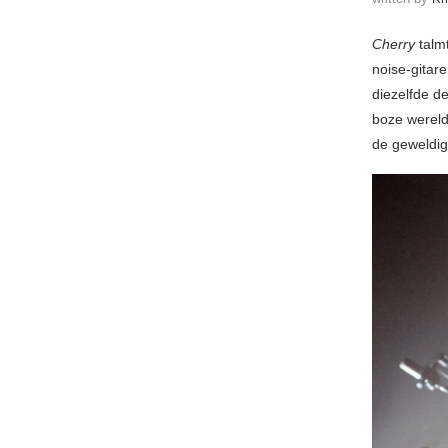
Cherry
talm
noise-gitar
diezelfde de
boze wereld
de geweldi