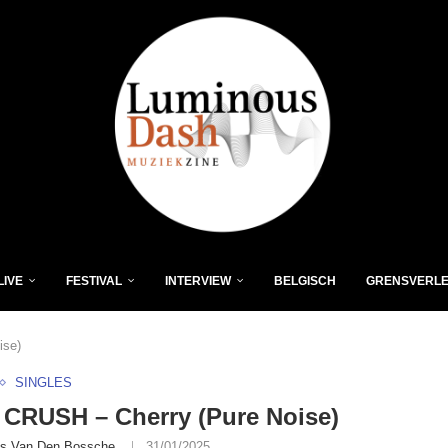
LIVE
FESTIVAL
INTERVIEW
BELGISCH
GRENSVERL
ise)
SINGLES
CRUSH – Cherry (Pure Noise)
is Van Den Bossche
31/01/2025