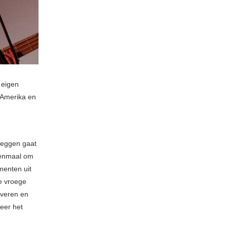
 eigen
 Amerika en
 zeggen gaat
 eenmaal om
menten uit
e vroege
everen en
eer het