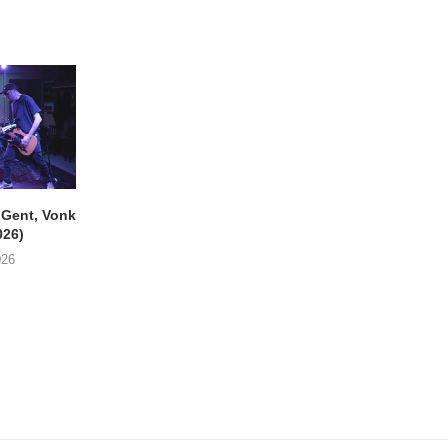
ent, Vonk
SIGLO XX Fonnefeesten
MONOKO – Thinkin’
026)
(06/08/2026)
You (Always)
026
08/08/2026
07/08/2026