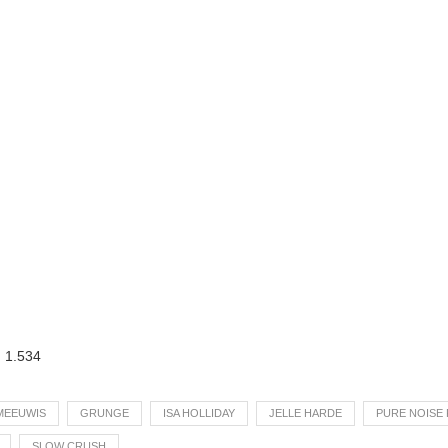
:
1.534
MEEUWIS
GRUNGE
ISA HOLLIDAY
JELLE HARDE
PURE NOISE
SLOW CRUSH