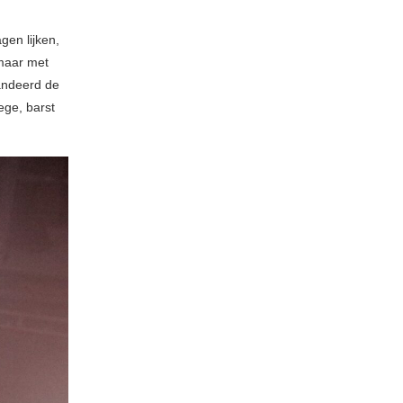
gen lijken,
 maar met
andeerd de
ege, barst