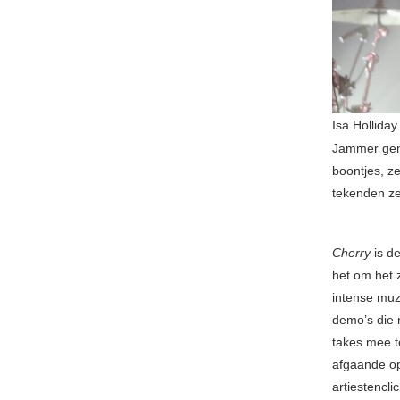
Isa Hollida
Jammer ge
boontjes, z
tekenden ze
Cherry
is d
het om het 
intense muz
demo’s die 
takes mee t
afgaande op
artiestencli