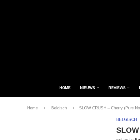
HOME
NIEUWS
REVIEWS
Home
Belgisch
SLOW CRUSH – Cherry (Pure No
BELGISCH
SLOW 
written by
Kr