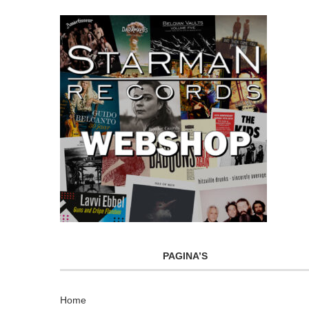
PAGINA’S
Home