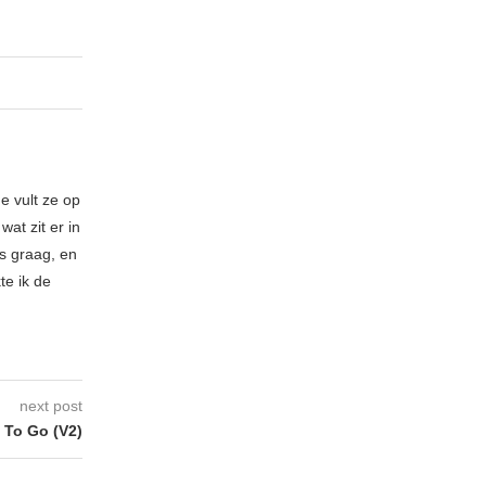
e vult ze op
at zit er in
es graag, en
te ik de
next post
To Go (V2)