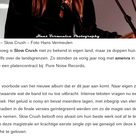
y – Slow Crush – Foto Hans Vermeulen
noeg is
Slow Crush
niet zo bekend in eigen land, maar ze doppen hun
elfs over de landsgrenzen. Zo stonden ze vorig jaar nog met
amenra
in
 een platencontract bij Pure Noise Records
.
e voorbode van het nieuwe album dat er dit jaar aan komt. Naar eigen
zwaarste wat de band tot nu toe uitbracht. Intense teksten vragen nu
iek. Het geluid is noisy en bevat meerdere lagen, met inbegrip van ele
nadien in de finale versies geïntegreerd werden om zo de magie van d
e nemen. Slow Crush belooft ons alvast om hun beste werk ooit af te l
 deze magistrale en krachtige eerste single zijn we geneigd om deze k
ché te geloven.