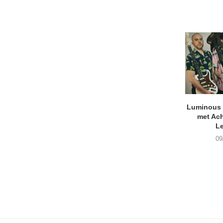
Luminous D
met Ach
L
09