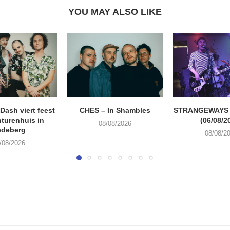
YOU MAY ALSO LIKE
ash viert feest
CHES – In Shambles
STRANGEWAYS G
turenhuis in
(06/08/2
08/08/2026
edeberg
08/08/2
/08/2026