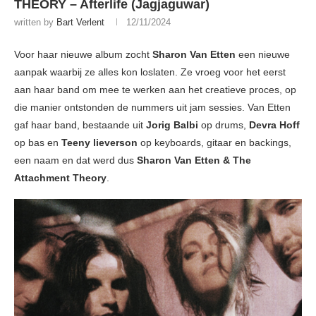
THEORY – Afterlife (Jagjaguwar)
written by
Bart Verlent
12/11/2024
Voor haar nieuwe album zocht
Sharon Van Etten
een nieuwe
aanpak waarbij ze alles kon loslaten. Ze vroeg voor het eerst
aan haar band om mee te werken aan het creatieve proces, op
die manier ontstonden de nummers uit jam sessies. Van Etten
gaf haar band, bestaande uit
Jorig Balbi
op drums,
Devra Hoff
op bas en
Teeny lieverson
op keyboards, gitaar en backings,
een naam en dat werd dus
Sharon Van Etten & The
Attachment Theory
.