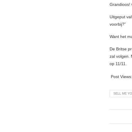
Grandioos! 
Uitgeput val
voorbij?”
Want het ma
De Britse p
zal volgen.
op 11/11.
Post Views
SELL ME Y