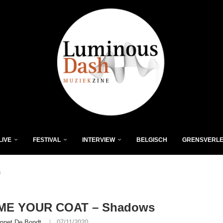
LIVE
FESTIVAL
INTERVIEW
BELGISCH
GRENSVERL
s
ME YOUR COAT – Shadows
nnet De Bondt
07/11/2020