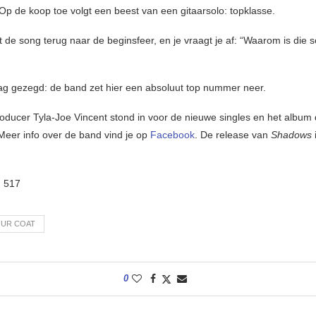
Op de koop toe volgt een beest van een gitaarsolo: topklasse.
t de song terug naar de beginsfeer, en je vraagt je af: “Waarom is die 
g gezegd: de band zet hier een absoluut top nummer neer.
roducer Tyla-Joe Vincent stond in voor de nieuwe singles en het album 
 Meer info over de band vind je op
Facebook
. De release van
Shadows
:
517
OUR COAT
0