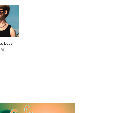
ss Love
TROOST – Not All Men
NOAH TATE – Boy
026
06/08/2026
06/08/2026