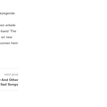
 gezegende
geen enkele
n-band 'The
k en new
 kunnen hem
next post
y And Other
Sad Songs