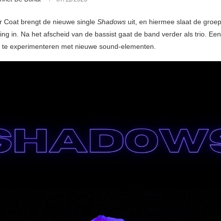
r Coat brengt de nieuwe single
Shadows
uit, en hiermee slaat de groe
ing in. Na het afscheid van de bassist gaat de band verder als trio. Een
te experimenteren met nieuwe sound-elementen.