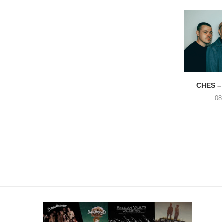
CHES –
08