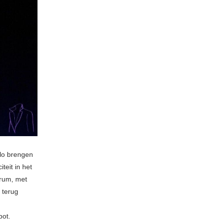
olo brengen
teit in het
drum, met
 terug
bot.