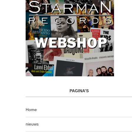
PAGINA’S
Home
nieuws