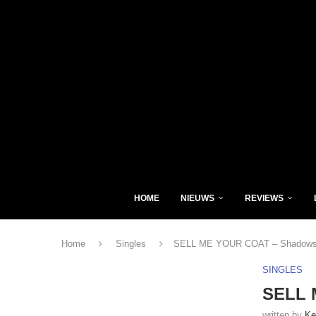
HOME
NIEUWS
REVIEWS
Home
Singles
SELL ME YOUR COAT – Shadow
SINGLES
SELL 
written by
Ke