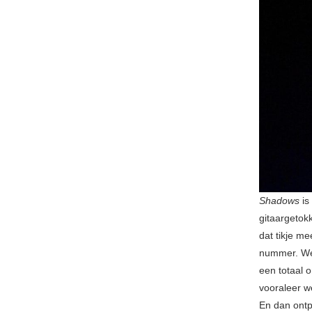
Shadows
is
gitaargetok
dat tikje me
nummer. Wei
een totaal 
vooraleer w
En dan ontpl