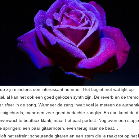
 op zijn minstens een interessant nummer. Het begint met wat lijkt op
kel, al kan het ook een goed gekozen synth zijn. De reverb en de trem
er sfeer in de song. Wanneer de zang invalt voel je meteen de authentici
nig chords, maar een zeer goed bedachte zanglijn. En dan komt de 
onverwachte beatbox-klank, maar het past perfect. Nog even een stapje
e springen: een paar gitaarnoten, even terug naar de beat…
oft het refrein: scheurende gitaren en een stem die je raakt tot op het 