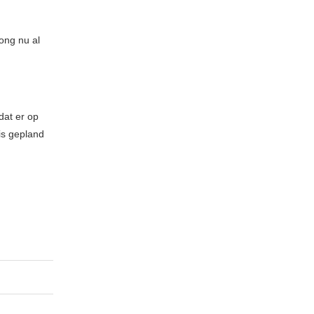
song nu al
dat er op
is gepland