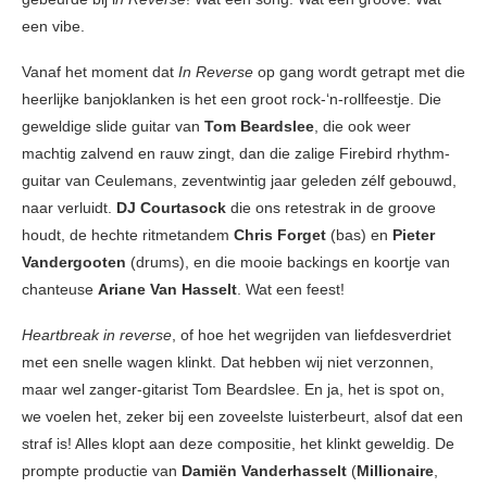
een vibe.
Vanaf het moment dat
In Reverse
op gang wordt getrapt met die
heerlijke banjoklanken is het een groot rock-‘n-rollfeestje. Die
geweldige slide guitar van
Tom Beardslee
, die ook weer
machtig zalvend en rauw zingt, dan die zalige Firebird rhythm-
guitar van Ceulemans, zeventwintig jaar geleden zélf gebouwd,
naar verluidt.
DJ Courtasock
die ons retestrak in de groove
houdt, de hechte ritmetandem
Chris Forget
(bas) en
Pieter
Vandergooten
(drums), en die mooie backings en koortje van
chanteuse
Ariane Van Hasselt
. Wat een feest!
Heartbreak in reverse
, of hoe het wegrijden van liefdesverdriet
met een snelle wagen klinkt. Dat hebben wij niet verzonnen,
maar wel zanger-gitarist Tom Beardslee. En ja, het is spot on,
we voelen het, zeker bij een zoveelste luisterbeurt, alsof dat een
straf is! Alles klopt aan deze compositie, het klinkt geweldig. De
prompte productie van
Damiën Vanderhasselt
(
Millionaire
,