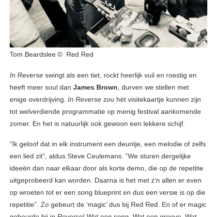
Tom Beardslee © Red Red
In Reverse
swingt als een tiet, rockt heerlijk vuil en roestig en
heeft meer soul dan
James Brown
, durven we stellen met
enige overdrijving.
In Reverse
zou hét visitekaartje kunnen zijn
tot welverdiende programmatie op menig festival aankomende
zomer. En het is natuurlijk ook gewoon een lekkere schijf.
“Ik geloof dat in elk instrument een deuntje, een melodie of zelfs
een lied zit”, aldus Steve Ceulemans. “We sturen dergelijke
ideeën dan naar elkaar door als korte demo, die op de repetitie
uitgeprobeerd kan worden. Daarna is het met z’n allen er even
op wroeten tot er een song blueprint en dus een versie is op die
repetitie”. Zo gebeurt de ‘magic’ dus bij Red Red. En of er magic
gebeurde bij i
n Reverse
! Wat een song. Wat een groove. Wat