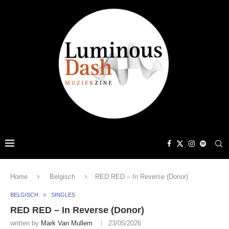
Home
Belgisch
RED RED – In Reverse (Donor)
BELGISCH
SINGLES
RED RED – In Reverse (Donor)
written by
Mark Van Mullem
23/05/2026