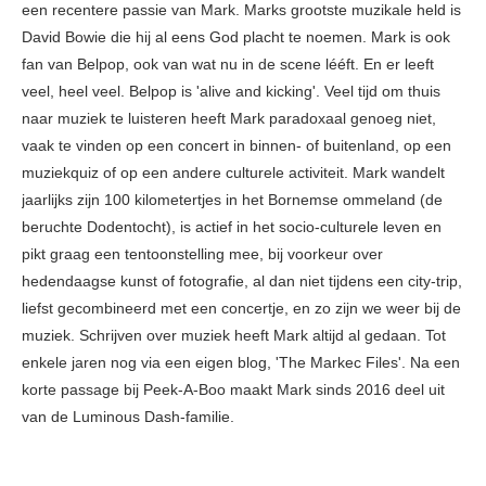
een recentere passie van Mark. Marks grootste muzikale held is
David Bowie die hij al eens God placht te noemen. Mark is ook
fan van Belpop, ook van wat nu in de scene lééft. En er leeft
veel, heel veel. Belpop is 'alive and kicking'. Veel tijd om thuis
naar muziek te luisteren heeft Mark paradoxaal genoeg niet,
vaak te vinden op een concert in binnen- of buitenland, op een
muziekquiz of op een andere culturele activiteit. Mark wandelt
jaarlijks zijn 100 kilometertjes in het Bornemse ommeland (de
beruchte Dodentocht), is actief in het socio-culturele leven en
pikt graag een tentoonstelling mee, bij voorkeur over
hedendaagse kunst of fotografie, al dan niet tijdens een city-trip,
liefst gecombineerd met een concertje, en zo zijn we weer bij de
muziek. Schrijven over muziek heeft Mark altijd al gedaan. Tot
enkele jaren nog via een eigen blog, 'The Markec Files'. Na een
korte passage bij Peek-A-Boo maakt Mark sinds 2016 deel uit
van de Luminous Dash-familie.