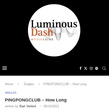
Home
Singles
PINGPONGCLUB – How Long
SINGLES
PINGPONGCLUB – How Long
written by
Bart Verlent
05/10/2021