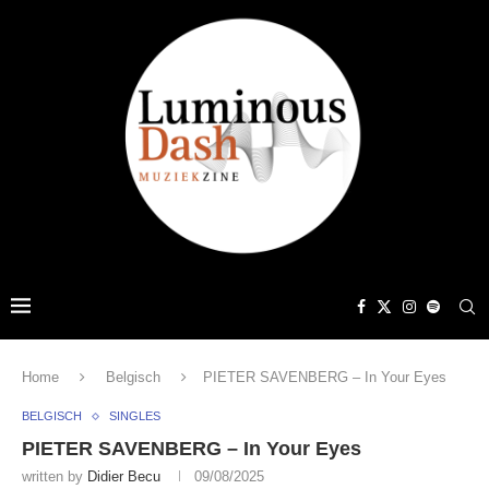
Home
Belgisch
PIETER SAVENBERG – In Your Eyes
BELGISCH
SINGLES
PIETER SAVENBERG – In Your Eyes
written by
Didier Becu
09/08/2025