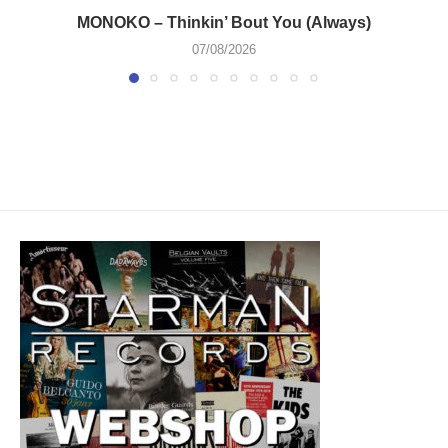
MONOKO – Thinkin’ Bout You (Always)
07/08/2026