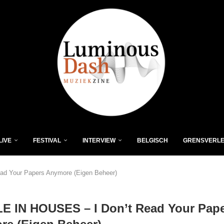
LIVE
FESTIVAL
INTERVIEW
BELGISCH
GRENSVERL
d Your Papers Anymore (Eigen Beheer)
E IN HOUSES – I Don’t Read Your Pap