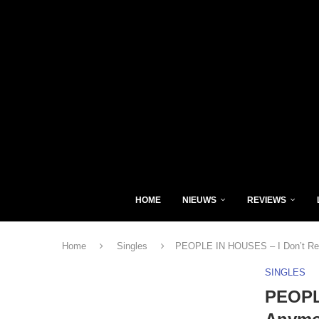
HOME
NIEUWS
REVIEWS
Home
Singles
PEOPLE IN HOUSES – I Don’t Rea
SINGLES
PEOPL