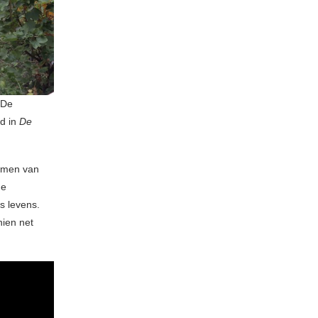
. De
rd in
De
oemen van
de
s levens.
hien net