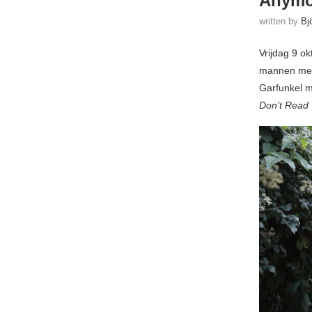
Anymo
written by
Bj
Vrijdag 9 o
mannen met 
Garfunkel m
Don’t Read