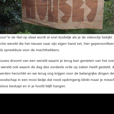
our”in de titel op slaat wordt al snel duidelijk als je de videoclip bekijkt
sche wereld die het nieuws naar zijn eigen hand zet, hier gepersonifiee
ls spreekbuis voor de machthebbers.
ouses droomt van een wereld waarin je terug kan genieten van het z
n wereld ook waarin de dag des oordeels orde op zaken heeft gesteld, 
 werden herschikt en we terug oog krijgen voor de belangrijke dingen de
oodschap in een mooi liedje dat nooit opdringerig klinkt maar je missc
oos besluipt en in je hoofd blijft hangen.