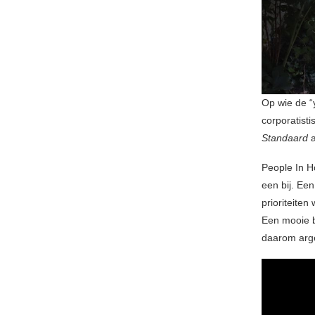
Op wie de “y
corporatisti
Standaard
a
People In H
een bij. Ee
prioriteiten
Een mooie b
daarom argel