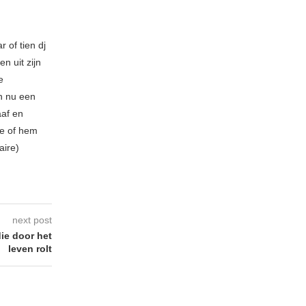
 of tien dj
n uit zijn
e
n nu een
aaf en
be of hem
aire)
next post
ie door het
leven rolt