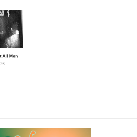
 All Men
NOAH TATE – Boy Gum
APOTH – Nelso
026
06/08/2026
05/08/2026