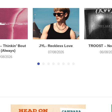
 Thinkin’ Bout
JYL- Reckless Love
TROOST – Not
 (Always)
07/08/2026
06/08/2
/08/2026