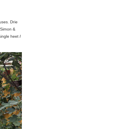
uses. Drie
r Simon &
single heet
I