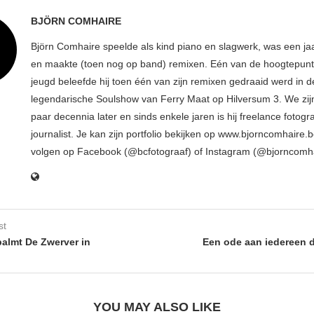
BJÖRN COMHAIRE
Björn Comhaire speelde als kind piano en slagwerk, was een jaar
en maakte (toen nog op band) remixen. Eén van de hoogtepunte
jeugd beleefde hij toen één van zijn remixen gedraaid werd in d
legendarische Soulshow van Ferry Maat op Hilversum 3. We zij
paar decennia later en sinds enkele jaren is hij freelance fotogr
journalist. Je kan zijn portfolio bekijken op www.bjorncomhaire.
volgen op Facebook (@bcfotograaf) of Instagram (@bjorncomh
st
lmt De Zwerver in
Een ode aan iedereen d
YOU MAY ALSO LIKE