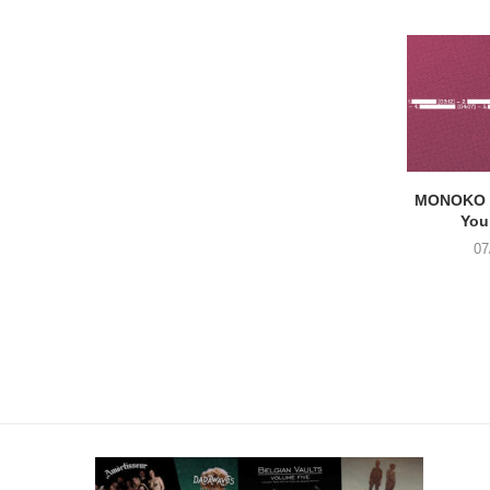
MONOKO –
You
07