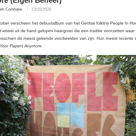
re (Eigen Beheer)
örn Comhaire
13/10/2020
ktober verscheen het debuutalbum van het Gentse folktrio People In Ho
ietwat uit de hand gelopen haargroei die een traditie voorzetten waa
isschien de meest gekende voorbeelden van zijn. Hun meest recente 
 Your Papers Anymore
.