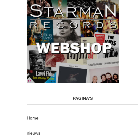
PAGINA’S
Home
nieuws