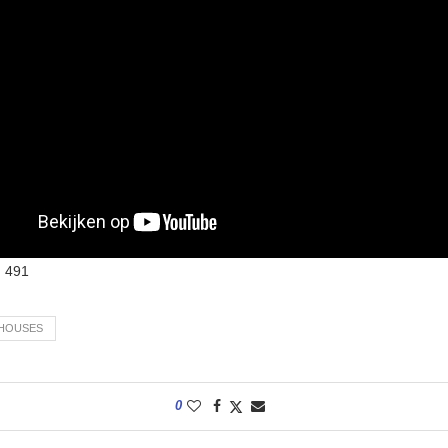
:
491
 HOUSES
0