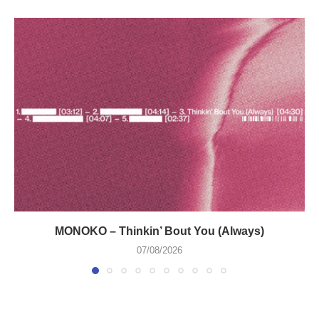
MONOKO – Thinkin’ Bout You (Always)
07/08/2026