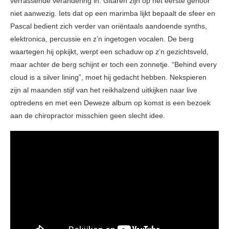
verrassende verandering in. Gitaren zijn op het eerste gehoor
niet aanwezig. Iets dat op een marimba lijkt bepaalt de sfeer en
Pascal bedient zich verder van oriëntaals aandoende synths,
elektronica, percussie en z’n ingetogen vocalen. De berg
waartegen hij opkijkt, werpt een schaduw op z’n gezichtsveld,
maar achter de berg schijnt er toch een zonnetje. “Behind every
cloud is a silver lining”, moet hij gedacht hebben. Nekspieren
zijn al maanden stijf van het reikhalzend uitkijken naar live
optredens en met een Deweze album op komst is een bezoek
aan de chiropractor misschien geen slecht idee.