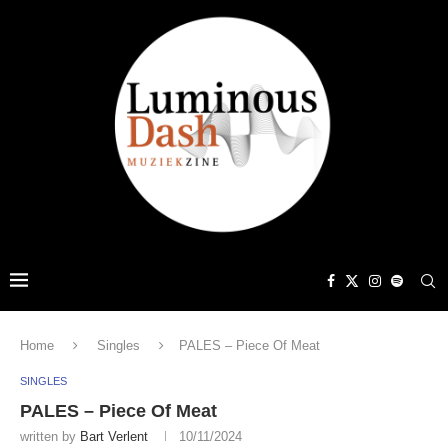
Home
Singles
PALES – Piece Of Meat
SINGLES
PALES – Piece Of Meat
written by
Bart Verlent
10/11/2024