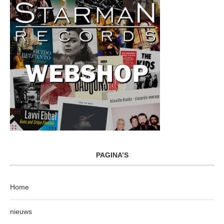
PAGINA’S
Home
nieuws