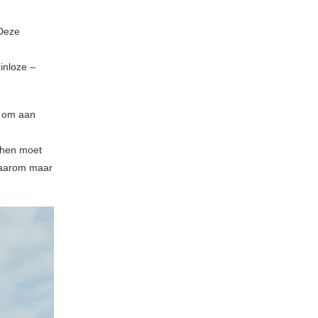
 Deze
zinloze –
n om aan
 hen moet
 daarom maar