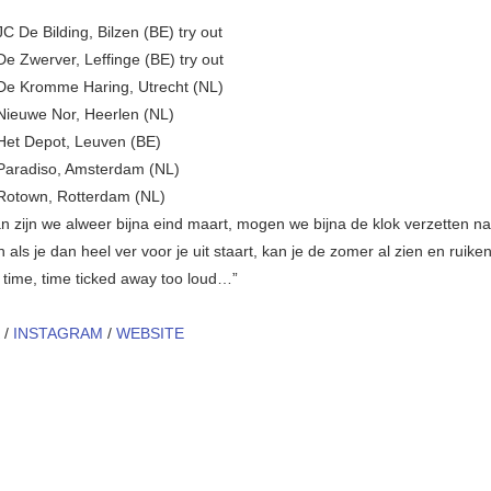
C De Bilding, Bilzen (BE) try out
De Zwerver, Leffinge (BE) try out
De Kromme Haring, Utrecht (NL)
Nieuwe Nor, Heerlen (NL)
Het Depot, Leuven (BE)
Paradiso, Amsterdam (NL)
Rotown, Rotterdam (NL)
n zijn we alweer bijna eind maart, mogen we bijna de klok verzetten na
als je dan heel ver voor je uit staart, kan je de zomer al zien en ruik
t time, time ticked away too loud…”
/
INSTAGRAM
/
WEBSITE