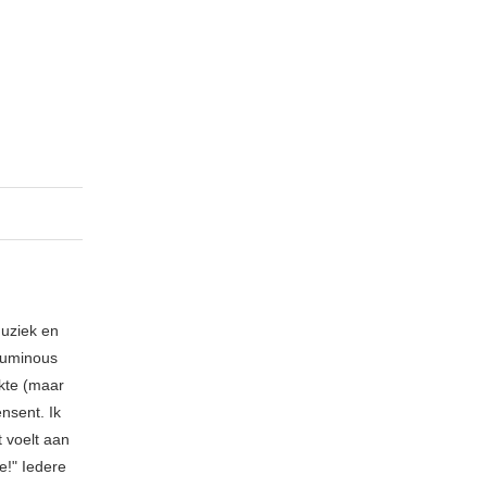
muziek en
 Luminous
kte (maar
ensent. Ik
 voelt aan
e!" Iedere