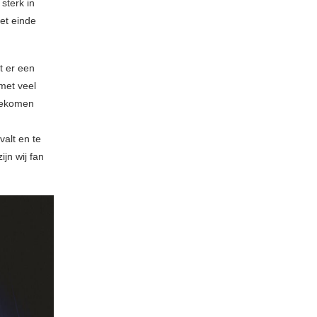
sterk in
et einde
t er een
met veel
pgekomen
valt en te
jn wij fan