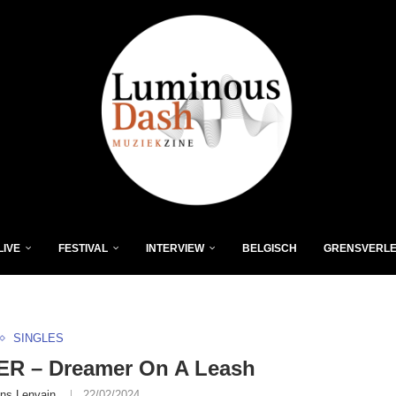
LIVE
FESTIVAL
INTERVIEW
BELGISCH
GRENSVERL
SINGLES
R – Dreamer On A Leash
ns Lenvain
22/02/2024