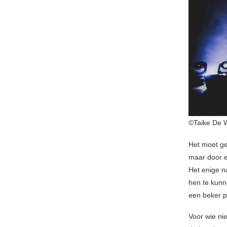
©Taike De 
Het moet ge
maar door e
Het enige na
hen te kunn
een beker pi
Voor wie nie