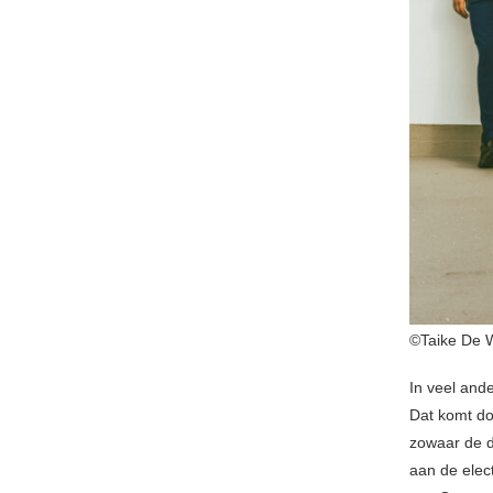
©Taike De 
In veel and
Dat komt do
zowaar de d
aan de elec