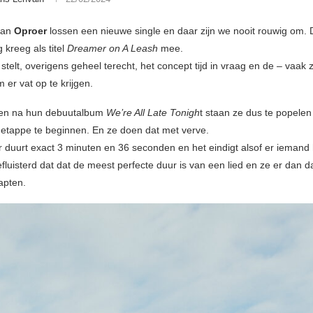
van
Oproer
lossen een nieuwe single en daar zijn we nooit rouwig om.
 kreeg als titel
Dreamer on A Leash
mee.
telt, overigens geheel terecht, het concept tijd in vraag en de – vaak 
er vat op te krijgen.
en na hun debuutalbum
We’re All Late Tonigh
t staan ze dus te popele
etappe te beginnen. En ze doen dat met verve.
duurt exact 3 minuten en 36 seconden en het eindigt alsof er iemand
fluisterd dat dat de meest perfecte duur is van een lied en ze er dan
apten.