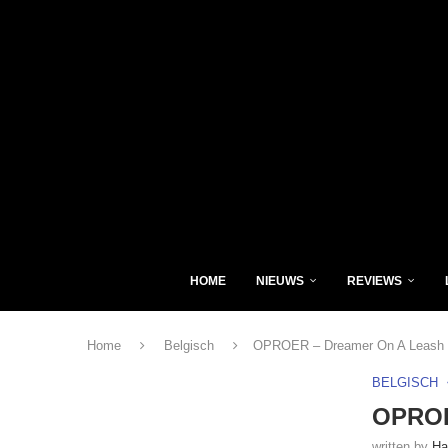
HOME
NIEUWS
REVIEWS
Home
Belgisch
OPROER – Dreamer On A Leash
BELGISCH
OPROE
written by
Ha