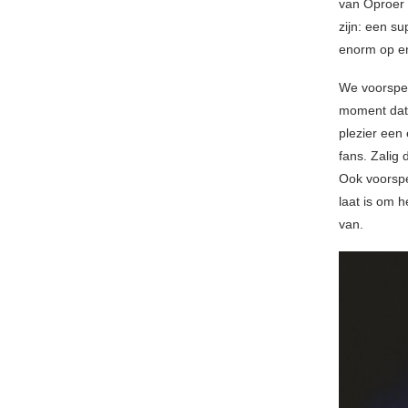
van Oproer 
zijn: een s
enorm op en
We voorspel
moment dat 
plezier een 
fans. Zalig 
Ook voorspel
laat is om h
van.