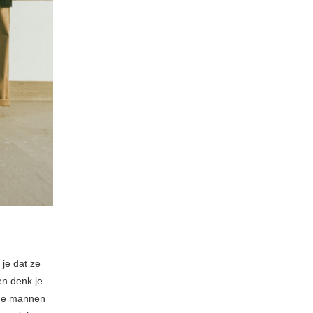
.
je dat ze
en denk je
 de mannen