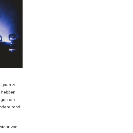
m gaan ze
r hebben.
angen om
andere rond
rstour van