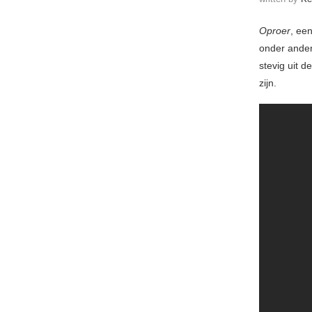
Oproer
, een
onder ander
stevig uit 
zijn.