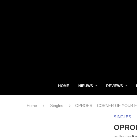
HOME
NIEUWS
REVIEWS
Home
Singles
OPROER – CORNER OF YOUR EYE
SINGLES
OPROE
written by
Ke