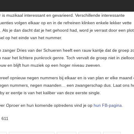
is muzikaal interessant en gevarieerd. Verschillende interessante
enties volgen elkaar op en in de refreinen klinken enkele lekker vette
. Als je dan dacht dat je het gehoord had, word je verrast door een plo
sel op het einde van het nummer.
 zanger Dries van der Schueren heeft een rauw kantje dat de groep 
 naar het lichtere punkrock genre. Toch vervalt de groep niet in ziell
uw en blijft hun muziek op een hoger niveau zweven.
reef opnieuw negen nummers bij elkaar en is van plan er elke maand e
Negen nummers, negen maanden… een zwangerschap dus. Laat ons h
y er eentje is van het kaliber van deze eerste single.
over
Oproer
en hun komende optredens vind je op
hun FB-pagina.
:
611