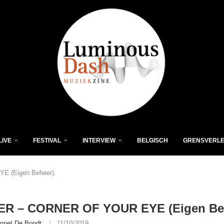
LIVE
FESTIVAL
INTERVIEW
BELGISCH
GRENSVERL
 (Eigen Beheer).
R – CORNER OF YOUR EYE (Eigen Beh
nnet De Bondt
11/10/2019