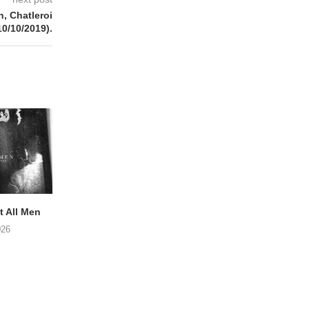
 Chatleroi
10/10/2019).
 All Men
NOAH TATE – Boy Gum
APOTH – Nelso
026
06/08/2026
05/08/2026