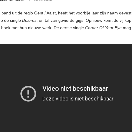
 band uit de regio Gent / Aalst, heeft het voorbije jaar zijn naam geves
e de single
Dolores
, en tal van gevierde gigs. Opnieuw komt de vijfko
de hoek met hun nieuwe werk. De eerste single
Corner Of Your Eye
mag 