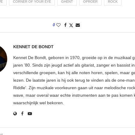
VE
CORNER OF YOUR EYE
GHENT
OPROER
ROCK
0
KENNET DE BONDT
Kennet De Bondt, geboren in 1970, groeide op in de muzikaal
jaren '80. Sinds zijn jeugd actief als gitarist, zanger en bassist in
verschillende groepen, kan hij alle noten horen, spelen, maar 
lezen. De laatste jaren is hij ook terug te vinden als de one-ma
Riddle'. Zijn muzikale voorkeuren gaan uit naar melodische roc
wave, maar overal waar echte instrumenten aan te pas komen
waarschijnlijk wel bekoren.
st