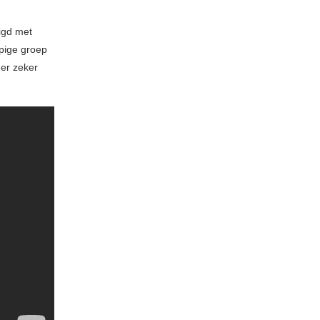
tigd met
ppige groep
er zeker