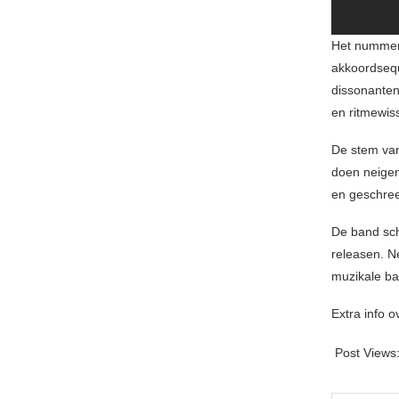
Het nummer 
akkoordsequ
dissonanten
en ritmewis
De stem van
doen neigen
en geschree
De band sch
releasen. 
muzikale bab
Extra info 
Post Views