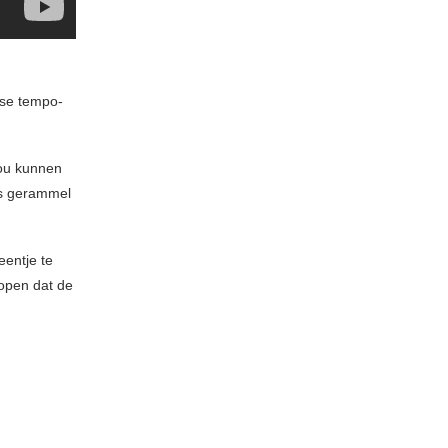
tse tempo-
zou kunnen
oos gerammel
entje te
open dat de