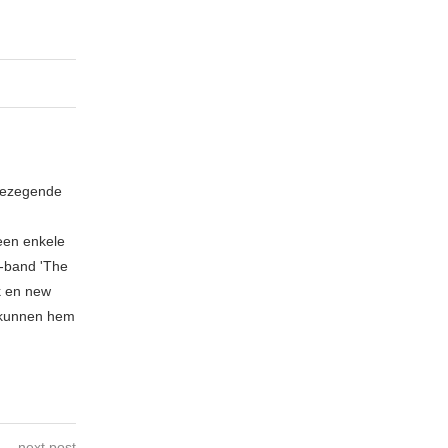
 gezegende
geen enkele
n-band 'The
k en new
 kunnen hem
next post