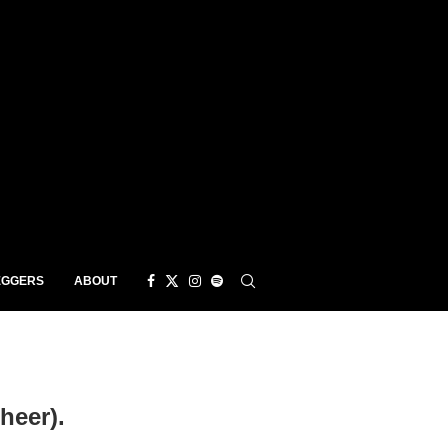
EGGERS
ABOUT
eer).