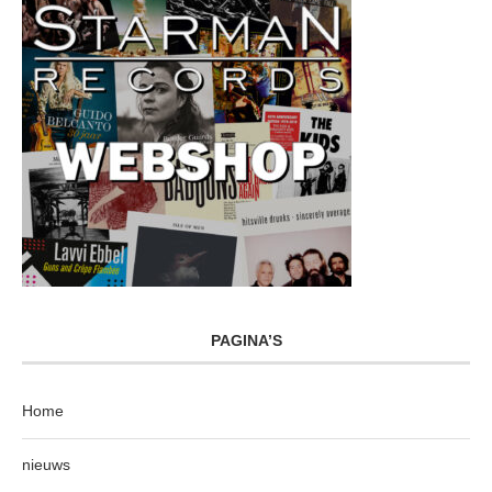
PAGINA’S
Home
nieuws