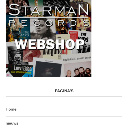
PAGINA’S
Home
nieuws