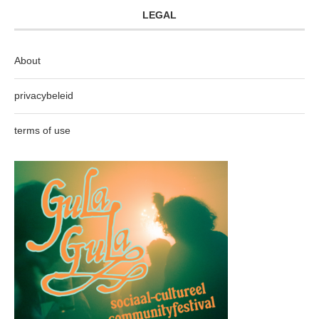
LEGAL
About
privacybeleid
terms of use