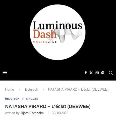
Home
Belgisch
NATASHA PIRARD – L’éclat (DEEWEE)
BELGISCH
SINGLES
NATASHA PIRARD – L’éclat (DEEWEE)
written by
Björn Comhaire
30/10/2025