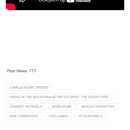
Post Views:
777
CAMILLE-ALBAN SPRENG
HIKING IN THE MOUNTAINS AFTER ESCAPING THE DEADLY FIRE
LENNART HEYNDELS
MOBILHOME
MOKUHI SONORITIES
SAM COMERFORD
THÉO LANAU
VITJA PAUWELS