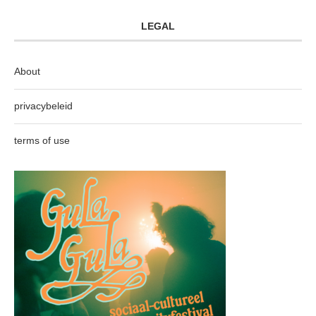
LEGAL
About
privacybeleid
terms of use