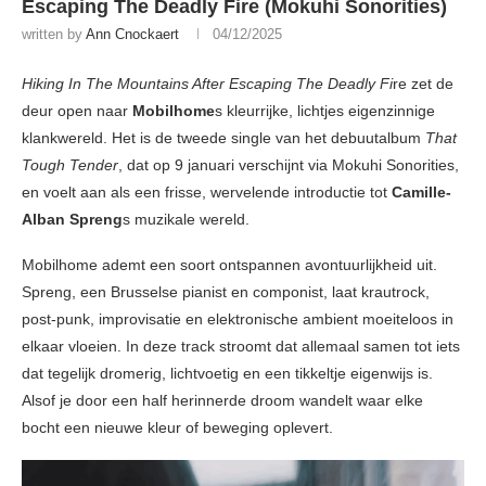
Escaping The Deadly Fire (Mokuhi Sonorities)
written by
Ann Cnockaert
04/12/2025
Hiking In The Mountains After Escaping The Deadly Fi
re zet de
deur open naar
Mobilhome
s
kleurrijke, lichtjes eigenzinnige
klankwereld. Het is de tweede single van het debuutalbum
That
Tough Tender
, dat op 9 januari verschijnt via Mokuhi Sonorities,
en voelt aan als een frisse, wervelende introductie tot
Camille-
Alban Spreng
s muzikale wereld.
Mobilhome ademt een soort ontspannen avontuurlijkheid uit.
Spreng, een Brusselse pianist en componist, laat krautrock,
post-punk, improvisatie en elektronische ambient moeiteloos in
elkaar vloeien. In deze track stroomt dat allemaal samen tot iets
dat tegelijk dromerig, lichtvoetig en een tikkeltje eigenwijs is.
Alsof je door een half herinnerde droom wandelt waar elke
bocht een nieuwe kleur of beweging oplevert.