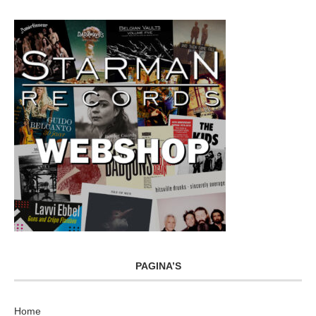
PAGINA’S
Home