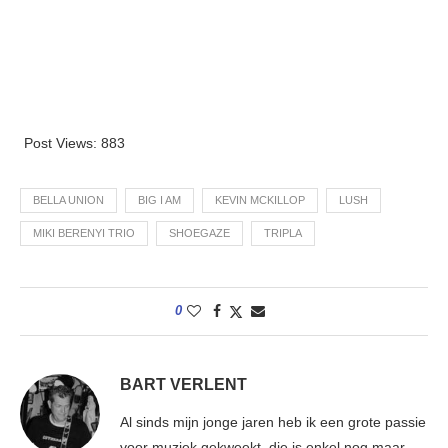
Post Views:
883
BELLA UNION
BIG I AM
KEVIN MCKILLOP
LUSH
MIKI BERENYI TRIO
SHOEGAZE
TRIPLA
0
BART VERLENT
Al sinds mijn jonge jaren heb ik een grote passie
voor muziek gekweekt, die is enkel nog maar