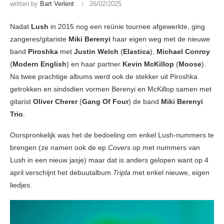
written by
Bart Verlent
26/02/2025
Nadat
Lush
in 2015 nog een reünie tournee afgewerkte, ging
zangeres/gitariste
Miki Berenyi
haar eigen weg met de nieuwe
band
Piroshka
met
Justin Welch
(
Elastica
),
Michael Conroy
(
Modern English
) en haar partner
Kevin McKillop
(
Moose
).
Na twee prachtige albums werd ook de stekker uit Piroshka
getrokken en sindsdien vormen Berenyi en McKillop samen met
gitarist
Oliver Cherer
(
Gang Of Four
)
de band
Miki Berenyi
Trio
.
Oorspronkelijk was het de bedoeling om enkel Lush-nummers te
brengen (ze namen ook de ep
Covers
op met nummers van
Lush in een nieuw jasje) maar dat is anders gelopen want op 4
april verschijnt het debuutalbum
Tripla
met enkel nieuwe, eigen
liedjes.