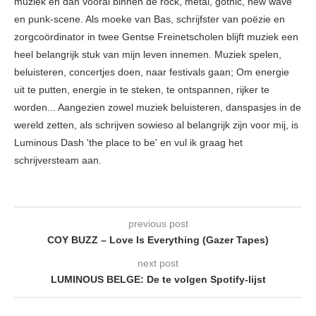
muziek en dan vooral binnen de rock, metal, gothic, new wave
en punk-scene. Als moeke van Bas, schrijfster van poëzie en
zorgcoördinator in twee Gentse Freinetscholen blijft muziek een
heel belangrijk stuk van mijn leven innemen. Muziek spelen,
beluisteren, concertjes doen, naar festivals gaan; Om energie
uit te putten, energie in te steken, te ontspannen, rijker te
worden... Aangezien zowel muziek beluisteren, danspasjes in de
wereld zetten, als schrijven sowieso al belangrijk zijn voor mij, is
Luminous Dash 'the place to be' en vul ik graag het
schrijversteam aan.
previous post
COY BUZZ – Love Is Everything (Gazer Tapes)
next post
LUMINOUS BELGE: De te volgen Spotify-lijst