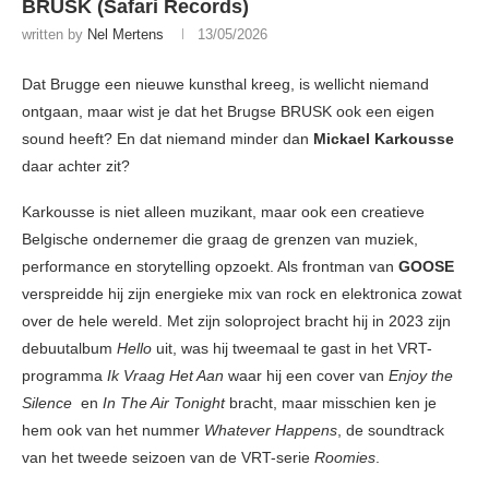
BRUSK (Safari Records)
written by
Nel Mertens
13/05/2026
Dat Brugge een nieuwe kunsthal kreeg, is wellicht niemand
ontgaan, maar wist je dat het Brugse BRUSK ook een eigen
sound heeft? En dat niemand minder dan
Mickael Karkousse
daar achter zit?
Karkousse is niet alleen muzikant, maar ook een creatieve
Belgische ondernemer die graag de grenzen van muziek,
performance en storytelling opzoekt. Als frontman van
GOOSE
verspreidde hij zijn energieke mix van rock en elektronica zowat
over de hele wereld. Met zijn soloproject bracht hij in 2023 zijn
debuutalbum
Hello
uit, was hij tweemaal te gast in het VRT-
programma
Ik Vraag Het Aan
waar hij een cover van
Enjoy the
Silence
en
In The Air Tonight
bracht, maar misschien ken je
hem ook van het nummer
Whatever Happens
, de soundtrack
van het tweede seizoen van de VRT-serie
Roomies
.